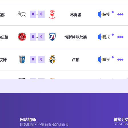
-
0
0
比郡
林肯城
情报
-
0
0
特伍德
切斯特菲尔德
情报
-
0
0
汉姆
卢顿
情报
-
0
0
斯比
布莱克浦
情报
-
0
0
特城
北安普敦
情报
网站地图:
链接分类
NBA
NBA
CB
网站地图
篮球直播
足球直播
-
0
0
东方
牛津联队
情报