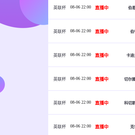
08-06 22:00
直播中
伯
英联杯
08-06 22:00
直播中
伯
英联杯
08-06 22:00
直播中
卡迪
英联杯
08-06 22:00
直播中
切尔
英联杯
08-06 22:00
直播中
科切
英联杯
08-06 22:00
直播中
克
英联杯