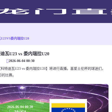
U23VS委内瑞拉U20
迪瓦U23 vs 委内瑞拉U20
2026-06-04 00:30
杯对决【科特迪瓦U23 vs 委内瑞拉U20】将进行直播。喜爱土伦杯的球迷们，
彩的比赛。
2026-06-04 00:30