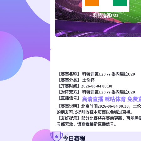
科特迪瓦U23
【赛事名称】
科特迪瓦U23 vs 委内瑞拉U20
【赛事分类】
土伦杯
【开赛时间】2026-06-04 00:30
【对阵双方】
科特迪瓦U23 vs 委内瑞拉U20
【直播信号】
高清直播
咪咕体育
免费
【赛事说明】北京时间2026-06-04 00:3
的朋友可以提前收藏本页面以免错过直播。
【友好提示】部分比赛将在赛前更新，可能需
号都无效，请查看最新直播信号。
今日赛程