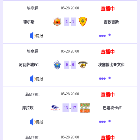
05-28 20:00
直播中
埃塞超
-
1
1
德尔斯
吉欧吉斯
情报
05-28 20:00
直播中
埃塞超
-
0
0
阿瓦萨城FC
埃塞俄比亚文和
情报
05-28 20:00
直播中
菲MPBL
-
13
17
库拉坎
巴塘坎卡卢
情报
05-28 20:00
直播中
菲MPBL