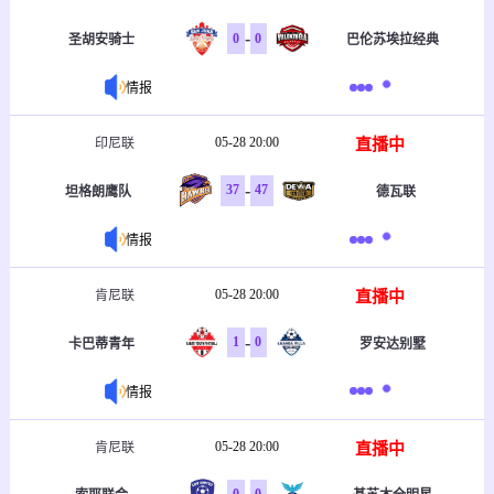
-
0
0
圣胡安骑士
巴伦苏埃拉经典
情报
05-28 20:00
直播中
印尼联
-
37
47
坦格朗鹰队
德瓦联
情报
05-28 20:00
直播中
肯尼联
-
1
0
卡巴蒂青年
罗安达别墅
情报
05-28 20:00
直播中
肯尼联
-
0
0