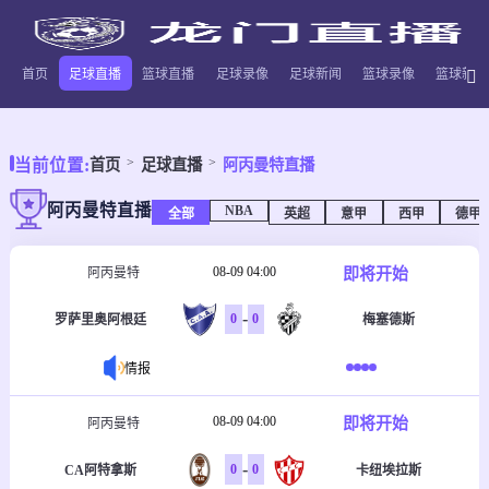
首页
足球直播
篮球直播
足球录像
足球新闻
篮球录像
篮球新闻
当前位置:
首页
足球直播
阿丙曼特直播
阿丙曼特直播
NBA
全部
英超
意甲
西甲
德甲
08-09 04:00
即将开始
阿丙曼特
-
0
0
罗萨里奥阿根廷
梅塞德斯
情报
08-09 04:00
即将开始
阿丙曼特
-
0
0
CA阿特拿斯
卡纽埃拉斯