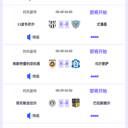
08-09 04:00
即将开始
阿丙曼特
-
0
0
El波韦尼尔
尤潘基
情报
08-09 04:00
即将开始
阿丙曼特
-
0
0
埃斯特雷利亚科恩
乌尔奎萨
情报
08-09 04:00
即将开始
阿丙曼特
-
0
0
菲尼斯皮拉尔
巴拉斯图尔
情报