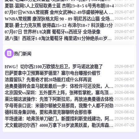
2026-07-07
夏联-篮网5人上双轻取勇士蓝 杰明23+8+5 6号秀布朗10+4
-
0
0
曼立联女足
伊拉瓦拉女足
2026-07-07
07月07日WNBA常规赛 金州女武神62-49华盛顿神秘人 全场集锦
2026-07-07
WNBA常规赛 康涅狄格太阳 90 - 89 明尼苏达山猫 全场集锦
情报
2026-07-07
夏联-爵士力克灰熊 彼得森25+12 布泽尔18+7 科沃德23分
2026-07-07
07月07日 世界杯1/8决赛 葡萄牙vs西班牙 全场录像
2026-07-07
进八强！西班牙1-0淘汰葡萄牙 梅里诺91分钟绝杀41岁C罗最后一舞
08-08 13:00
直播中
澳威女超
-
0
0
海利斯联女足
芒特德瑞特城女足
热门新闻
2026-08-07
HWG！切尔西2100万欧锁左后卫，罗马诺这波稳了
情报
2026-08-07
巴萨要拿中卫预算砸罗德里？塞尔电台曝报价细节
2026-08-07
浓眉留队？先看奇才前20场能打成什么样再说
08-08 13:00
直播中
澳威女超
2026-08-06
迪奥曼德转会皇马就差最后一步：体检许可还没批，人在等放行
2026-08-06
北京国安vs深圳：五外援齐上阵，张稀哲掌舵，塞鸟顶中锋？
-
0
0
悉尼奥林匹克女足
北方虎女足
2026-08-06
莱比锡这波操作：先签下阿斯拉尼，再放迪奥曼德去体检
2026-08-03
字母哥亲口说：米德尔顿被交易那周，我整个人都不对劲
情报
2026-08-02
德科现身集训地，要和弗里克聊聊转会那些事
2026-08-02
半场速递：哈弗茨单刀破门，新援措利斯变线建功，阿森纳2-0领先赫罗纳
08-08 13:00
直播中
2026-07-29
新西北联
尤文截胡切尔西？4000万拿下18岁波黑妖星，勒沃库森放人
-
0
0
伯肯黑德联
曼努联合