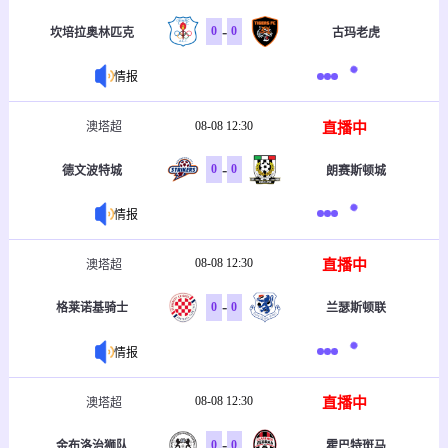
-
0
0
坎培拉奥林匹克
古玛老虎
情报
08-08 12:30
直播中
澳塔超
-
0
0
德文波特城
朗赛斯顿城
情报
08-08 12:30
直播中
澳塔超
-
0
0
格莱诺基骑士
兰瑟斯顿联
情报
08-08 12:30
直播中
澳塔超
-
0
0
金布洛治狮队
霍巴特斑马