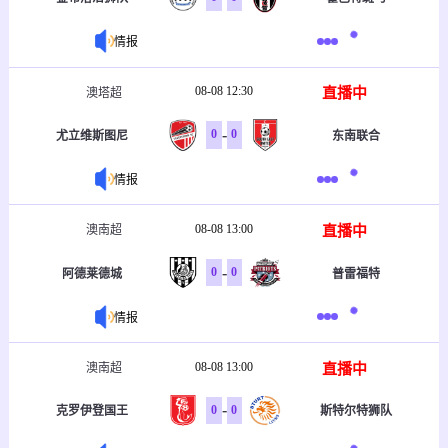
情报
08-08 12:30
直播中
澳塔超
-
0
0
尤立维斯图尼
东南联合
情报
08-08 13:00
直播中
澳南超
-
0
0
阿德莱德城
普雷福特
情报
08-08 13:00
直播中
澳南超
-
0
0
克罗伊登国王
斯特尔特狮队