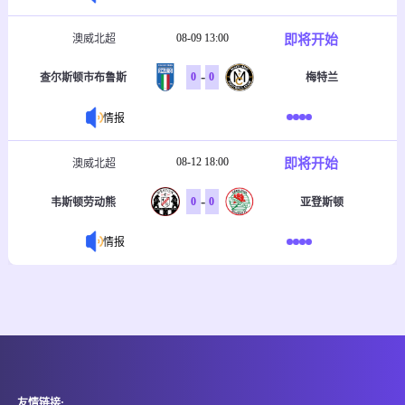
08-09 13:00
即将开始
澳威北超
-
0
0
查尔斯顿市布鲁斯
梅特兰
情报
08-12 18:00
即将开始
澳威北超
-
0
0
韦斯顿劳动熊
亚登斯顿
情报
友情链接: