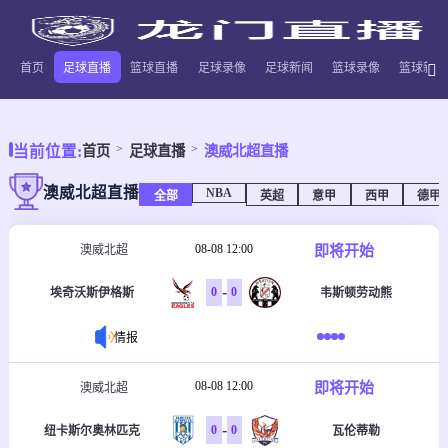
首页
足球直播
篮球直播
足球录像
足球新闻
篮球录像
篮球新闻
当前位置:
首页
足球直播
澳威北超直播
澳威北超直播
NBA
全部
英超
意甲
西甲
德甲
08-08 12:00
即将开始
澳威北超
-
0
0
埃奇沃斯伊格斯
韦斯顿劳动熊
情报
08-08 12:00
即将开始
澳威北超
-
0
0
纽卡斯尔奥林匹克
瓦伦蒂勒