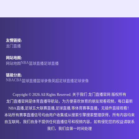
情报
WNBA
08-10 03:30
即将开始
-
0
0
明尼苏达天猫
达拉斯飞翼
友情链接:
龙门直播
情报
网站地图:
NBA
WNBA
08-10 07:00
网站地图
篮球直播
足球直播
即将开始
链接分类:
-
0
0
洛杉矶火花
金州女武神
NBA
CBA
篮球直播
篮球录像
英超
足球直播
足球录像
情报
Copyright © 2026.All Rights Reserved. 关于我们
龙门直播官网
版权所有
龙门直播官网是体育直播导航站，为方便喜欢体育的朋友观看视频，每日最新
08-10 07:15
即将开始
墨联
NBA直播,足球五大联赛直播,足球直播,等体育赛事直播，无插件直接观看！
本站所有赛事直播信号均由用户收集或从搜索引擎搜索整理获得，所有内容均来
-
0
0
迪亚布罗斯
富尔萨雷吉亚
自互联网，我们自身不提供任何直播信号和视频内容，如有侵犯您的权益请联系
我们，我们会第一时间处理
情报