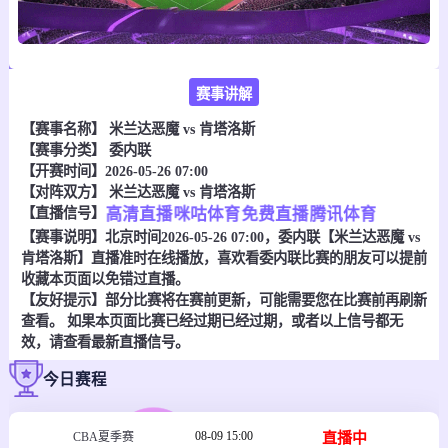
赛事讲解
【赛事名称】
米兰达恶魔 vs 肯塔洛斯
【赛事分类】
委内联
【开赛时间】2026-05-26 07:00
【对阵双方】
米兰达恶魔 vs 肯塔洛斯
【直播信号】
高清直播
咪咕体育
免费直播
腾讯体育
【赛事说明】北京时间2026-05-26 07:00，委内联【米兰达恶魔 vs
肯塔洛斯】直播准时在线播放，喜欢看委内联比赛的朋友可以提前
收藏本页面以免错过直播。
【友好提示】部分比赛将在赛前更新，可能需要您在比赛前再刷新
查看。 如果本页面比赛已经过期已经过期，或者以上信号都无
效，请查看最新直播信号。
今日赛程
08-09 15:00
直播中
CBA夏季赛