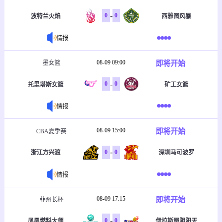
-
0
0
波特兰火焰
西雅图风暴
情报
08-09 09:00
即将开始
墨女篮
-
0
0
托里塔斯女篮
矿工女篮
情报
08-09 15:00
即将开始
CBA夏季赛
-
0
0
浙江方兴渡
深圳马可波罗
情报
08-09 17:15
即将开始
菲州长杯
-
0
0
凤凰燃料大师
伊拉斯图阴阳天