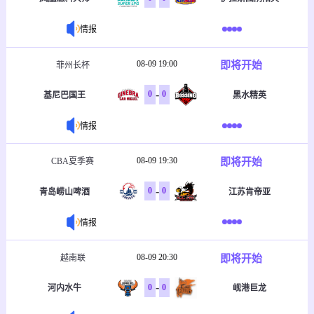
情报
08-09 19:00
即将开始
菲州长杯
-
0
0
基尼巴国王
黑水精英
情报
08-09 19:30
即将开始
CBA夏季赛
-
0
0
青岛崂山啤酒
江苏肯帝亚
情报
08-09 20:30
即将开始
越南联
-
0
0
河内水牛
岘港巨龙