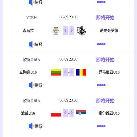
情报
08-09 23:00
即将开始
VTB杯
-
0
0
森马拉
诺夫哥罗德
情报
08-09 23:00
即将开始
欧锦U16 A
-
0
0
立陶宛U16
罗马尼亚U16
情报
08-09 23:00
即将开始
欧锦U16 A
-
0
0
波兰U16
塞尔维亚U16
情报