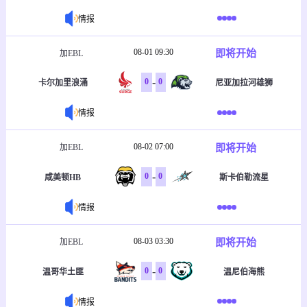
情报
08-01 09:30
即将开始
加EBL
-
0
0
卡尔加里浪涌
尼亚加拉河雄狮
情报
08-02 07:00
即将开始
加EBL
-
0
0
咸美顿HB
斯卡伯勒流星
情报
08-03 03:30
即将开始
加EBL
-
0
0
温哥华土匪
温尼伯海熊
情报