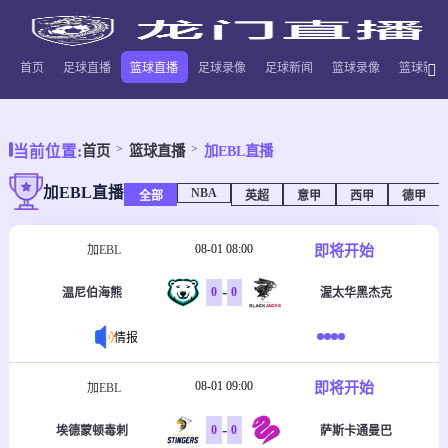
首页
足球直播
篮球直播
足球录像
足球新闻
篮球录像
篮球新闻
当前位置:
首页
篮球直播
加EBL直播
加EBL直播
NBA
全部
英超
意甲
西甲
德甲
08-01 08:00
即将开始
加EBL
-
0
0
温尼伯海熊
渥太华黑杰克
情报
08-01 09:00
即将开始
加EBL
-
0
0
埃德蒙顿毒刺
萨斯卡通曼巴