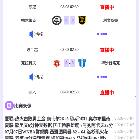
08-08 02:30
直播中
苏冠
-
0
0
帕尔蒂克
利文斯顿
情报
08-08 02:30
直播中
波兰超
-
0
0
克拉科夫
华沙普洛克
情报
08-08 02:30
直播中
德乙
-
0
0
比赛录像
波鸿
柏林赫塔
2026-07-07
夏联-热火击败勇士金 康韦尔26+5 琼斯9中1 奥尔布里奇21+6
情报
2026-07-07
夏联-郭昊文6分钟无数据 国王险胜雄鹿 7号秀阿卡夫22分
2026-07-07
07月07日WNBA常规赛 西雅图风暴 82 - 64 洛杉矶火花
08-08 02:30
直播中
威冠
2026-07-07
夏联-老鹰20分逆转雷霆 埃加福19+15 马拉9中3&4帽5失误