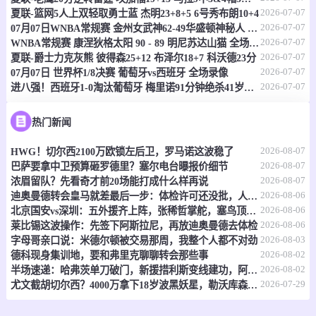
2026-07-07
夏联-篮网5人上双轻取勇士蓝 杰明23+8+5 6号秀布朗10+4
-
0
0
亚分利多
马奇奥
2026-07-07
07月07日WNBA常规赛 金州女武神62-49华盛顿神秘人 全场集锦
2026-07-07
WNBA常规赛 康涅狄格太阳 90 - 89 明尼苏达山猫 全场集锦
情报
2026-07-07
夏联-爵士力克灰熊 彼得森25+12 布泽尔18+7 科沃德23分
2026-07-07
07月07日 世界杯1/8决赛 葡萄牙vs西班牙 全场录像
2026-07-07
进八强！西班牙1-0淘汰葡萄牙 梅里诺91分钟绝杀41岁C罗最后一舞
08-08 02:30
直播中
威冠
-
0
0
帕地普利德
普塔达韦城
热门新闻
2026-08-07
HWG！切尔西2100万欧锁左后卫，罗马诺这波稳了
情报
2026-08-07
巴萨要拿中卫预算砸罗德里？塞尔电台曝报价细节
2026-08-07
浓眉留队？先看奇才前20场能打成什么样再说
08-08 02:45
直播中
爱超
2026-08-06
迪奥曼德转会皇马就差最后一步：体检许可还没批，人在等放行
2026-08-06
北京国安vs深圳：五外援齐上阵，张稀哲掌舵，塞鸟顶中锋？
-
0
0
德利城
斯莱戈流浪者
2026-08-06
莱比锡这波操作：先签下阿斯拉尼，再放迪奥曼德去体检
2026-08-03
字母哥亲口说：米德尔顿被交易那周，我整个人都不对劲
情报
2026-08-02
德科现身集训地，要和弗里克聊聊转会那些事
2026-08-02
半场速递：哈弗茨单刀破门，新援措利斯变线建功，阿森纳2-0领先赫罗纳
08-08 02:45
直播中
2026-07-29
爱超
尤文截胡切尔西？4000万拿下18岁波黑妖星，勒沃库森放人
-
0
0
戈尔韦联
德罗赫达联