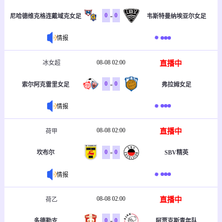
-
0
0
尼哈德维克格连戴域克女足
韦斯特曼纳埃亚尔女足
情报
08-08 02:00
直播中
冰女超
-
0
0
索尔阿克雷里女足
弗拉姆女足
情报
08-08 02:00
直播中
荷甲
-
0
0
坎布尔
SBV精英
情报
08-08 02:00
直播中
荷乙
-
0
0
多德勒支
阿贾克斯青年队