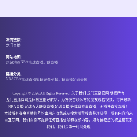
情报
08-08 02:45
直播中
爱超
友情链接:
-
0
0
谢尔伯恩
圣帕特里克
龙门直播
情报
网站地图:
NBA
网站地图
篮球直播
足球直播
08-08 02:45
直播中
爱超
链接分类:
NBA
CBA
篮球直播
篮球录像
英超
足球直播
足球录像
-
0
0
沃特福德联队
波希米亚人
Copyright © 2026.All Rights Reserved. 关于我们
龙门直播官网
版权所有
情报
龙门直播官网是体育直播导航站，为方便喜欢体育的朋友观看视频，每日最新
NBA直播,足球五大联赛直播,足球直播,等体育赛事直播，无插件直接观看！
08-08 02:45
直播中
爱甲
本站所有赛事直播信号均由用户收集或从搜索引擎搜索整理获得，所有内容均来
自互联网，我们自身不提供任何直播信号和视频内容，如有侵犯您的权益请联系
-
0
0
阿斯隆城
朗福德城
我们，我们会第一时间处理