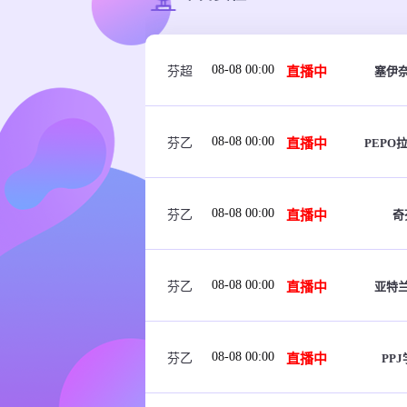
08-08 00:00
直播中
塞伊
芬超
08-08 00:00
直播中
PEPO
芬乙
08-08 00:00
直播中
奇
芬乙
08-08 00:00
直播中
亚特
芬乙
08-08 00:00
直播中
PP
芬乙