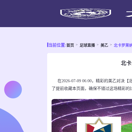
首页
足球直播
美乙
北卡罗莱纳
当前位置:
北卡
在2026-07-09 06:00，精彩的美
了提前收藏本页面，确保不错过这场精彩的