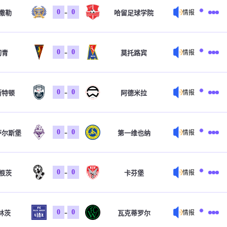
-
0
0
撒勒
哈留足球学院
情报
-
0
0
切青
莫托路宾
情报
-
0
0
斯特顿
阿德米拉
情报
-
0
0
萨尔斯堡
第一维也纳
情报
-
0
0
根茨
卡芬堡
情报
-
0
0
林茨
瓦克蒂罗尔
情报