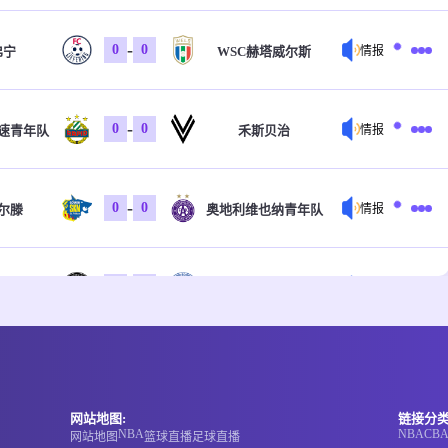
-
0
0
弗宁
WSC赫塔威尔斯
情报
-
0
0
速青年队
禾斯贝治
情报
-
0
0
尔滕
奥地利维也纳青年队
情报
-
0
0
青年队
弗洛里茨多夫
情报
-
0
0
青年队
布赫巴赫
情报
网站地图:
链接分类
NBA
NBA
CB
网站地图
篮球直播
足球直播
-
0
0
本奥格斯堡
VfB艾斯特
情报