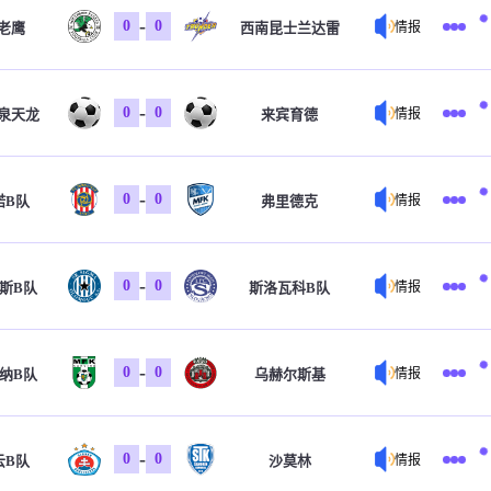
-
0
0
老鹰
西南昆士兰达雷
情报
-
0
0
泉天龙
来宾育德
情报
-
0
0
诺B队
弗里德克
情报
-
0
0
斯B队
斯洛瓦科B队
情报
-
0
0
纳B队
乌赫尔斯基
情报
-
0
0
云B队
沙莫林
情报