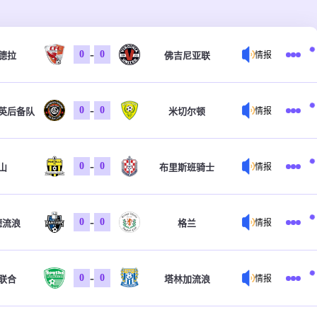
-
0
0
德拉
佛吉尼亚联
情报
-
0
0
英后备队
米切尔顿
情报
-
0
0
山
布里斯班骑士
情报
-
0
0
德流浪
格兰
情报
-
0
0
联合
塔林加流浪
情报