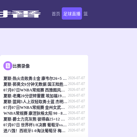
首页
足球直播
篮球直播
足球录像
足球新
比赛录像
2026-07-07
夏联-热火击败勇士金 康韦尔26+5 琼斯9中1 奥尔布里奇21+6
2026-07-07
夏联-郭昊文6分钟无数据 国王险胜雄鹿 7号秀阿卡夫22分
2026-07-07
07月07日WNBA常规赛 西雅图风暴 82 - 64 洛杉矶火花
2026-07-07
夏联-老鹰20分逆转雷霆 埃加福19+15 马拉9中3&4帽5失误
2026-07-07
夏联-篮网5人上双轻取勇士蓝 杰明23+8+5 6号秀布朗10+4
2026-07-07
07月07日WNBA常规赛 金州女武神62-49华盛顿神秘人 全场集锦
2026-07-07
WNBA常规赛 康涅狄格太阳 90 - 89 明尼苏达山猫 全场集锦
2026-07-07
夏联-爵士力克灰熊 彼得森25+12 布泽尔18+7 科沃德23分
2026-07-07
07月07日 世界杯1/8决赛 葡萄牙vs西班牙 全场录像
2026-07-07
进八强！西班牙1-0淘汰葡萄牙 梅里诺91分钟绝杀41岁C罗最后一舞