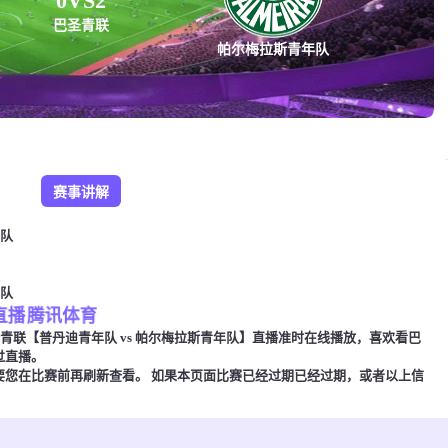
0
VS
2
巴圣青联
帕尔梅拉斯青年队
赛事讲解
年队
年队
直播
腾讯体育
00，巴圣青联【普丹迪青年队 vs 帕尔梅拉斯青年队】直播准时在线播放，喜欢看巴
过直播。
要您在比赛前再刷新查看。 如果本页面比赛已经过期已经过期，或者以上信