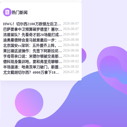
热门新闻
2026-08-07
HWG！切尔西2100万欧锁左后卫，罗马诺这波稳了
2026-08-07
巴萨要拿中卫预算砸罗德里？塞尔电台曝报价细节
2026-08-07
浓眉留队？先看奇才前20场能打成什么样再说
2026-08-06
迪奥曼德转会皇马就差最后一步：体检许可还没批，人在等放行
2026-08-06
北京国安vs深圳：五外援齐上阵，张稀哲掌舵，塞鸟顶中锋？
2026-08-06
莱比锡这波操作：先签下阿斯拉尼，再放迪奥曼德去体检
2026-08-03
字母哥亲口说：米德尔顿被交易那周，我整个人都不对劲
2026-08-02
德科现身集训地，要和弗里克聊聊转会那些事
2026-08-02
半场速递：哈弗茨单刀破门，新援措利斯变线建功，阿森纳2-0领先赫罗纳
2026-07-29
尤文截胡切尔西？4000万拿下18岁波黑妖星，勒沃库森放人