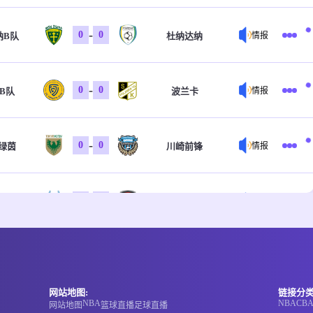
-
0
0
纳B队
杜纳达纳
情报
-
0
0
B队
波兰卡
情报
-
0
0
绿茵
川崎前锋
情报
-
0
0
可为
兰州陇原竞技
情报
-
0
0
亚
克里夫巴斯
情报
网站地图:
链接分类
NBA
NBA
CB
网站地图
篮球直播
足球直播
-
0
0
龙鼎
深圳青年人
情报