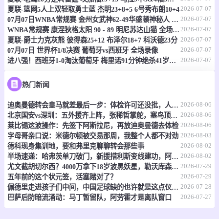
2026-07-07
夏联-篮网5人上双轻取勇士蓝 杰明23+8+5 6号秀布朗10+4
-
0
0
佛得角女足
喀麦隆女足
2026-07-07
07月07日WNBA常规赛 金州女武神62-49华盛顿神秘人 全场集锦
2026-07-07
WNBA常规赛 康涅狄格太阳 90 - 89 明尼苏达山猫 全场集锦
情报
2026-07-07
夏联-爵士力克灰熊 彼得森25+12 布泽尔18+7 科沃德23分
2026-07-07
07月07日 世界杯1/8决赛 葡萄牙vs西班牙 全场录像
2026-07-07
进八强！西班牙1-0淘汰葡萄牙 梅里诺91分钟绝杀41岁C罗最后一舞
08-07 04:00
即将开始
女非国杯
-
0
0
马里女足
加纳女足
热门新闻
2026-08-06
情报
迪奥曼德转会皇马就差最后一步：体检许可还没批，人在等放行
2026-08-06
北京国安vs深圳：五外援齐上阵，张稀哲掌舵，塞鸟顶中锋？
2026-08-06
莱比锡这波操作：先签下阿斯拉尼，再放迪奥曼德去体检
08-07 04:30
即将开始
哥伦乙
2026-08-03
字母哥亲口说：米德尔顿被交易那周，我整个人都不对劲
2026-08-02
德科现身集训地，要和弗里克聊聊转会那些事
-
0
0
恩维加多
马达莱纳联
2026-08-02
半场速递：哈弗茨单刀破门，新援措利斯变线建功，阿森纳2-0领先赫罗纳
2026-07-29
尤文截胡切尔西？4000万拿下18岁波黑妖星，勒沃库森放人
情报
2026-07-29
五年前的这个状元签，活塞赌对了？
2026-07-28
佩德里走进孩子们中间，中国足球缺的也许就是这点仪式感
08-07 05:00
即将开始
2026-07-27
哥伦乙
巴萨后防暗流涌动：马丁暂留队，阿劳霍才是离队窗口
-
0
0
卡利竞技
皇家桑坦德