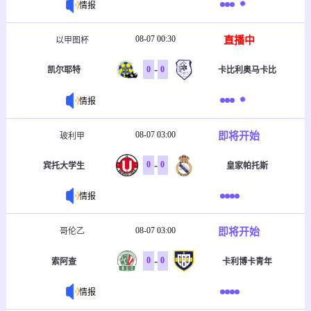
情报
08-07 00:30
直播中
以甲图杯
-
0
0
凯尔耶特
卡比利奥马卡比
情报
08-07 03:00
即将开始
玻利甲
-
0
0
宾托大学生
皇家帕托斯
情报
08-07 03:00
即将开始
哥伦乙
-
0
0
索阿查
卡利博卡青年
情报