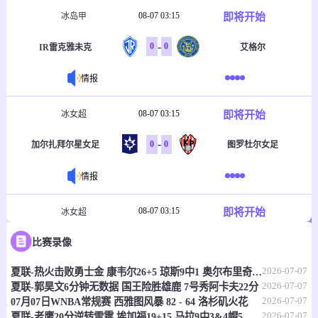
08-07 03:15
即将开始
冰岛甲
-
0
0
IR雷克雅未克
艾格尔
情报
08-07 03:15
即将开始
冰女超
-
0
0
加尔扎拜尔星女足
图罗杜尔女足
情报
08-07 03:15
即将开始
冰女超
-
0
0
比赛录像
瓦路尔女足
维京古尔女足
2026-07-07
夏联-热火击败勇士金 康韦尔26+5 琼斯9中1 奥尔布里奇21+6
情报
2026-07-07
夏联-郭昊文6分钟无数据 国王险胜雄鹿 7号秀阿卡夫22分
2026-07-07
07月07日WNBA常规赛 西雅图风暴 82 - 64 洛杉矶火花
08-07 04:00
即将开始
女非国杯
2026-07-07
夏联-老鹰20分逆转雷霆 埃加福19+15 马拉9中3&4帽5失误