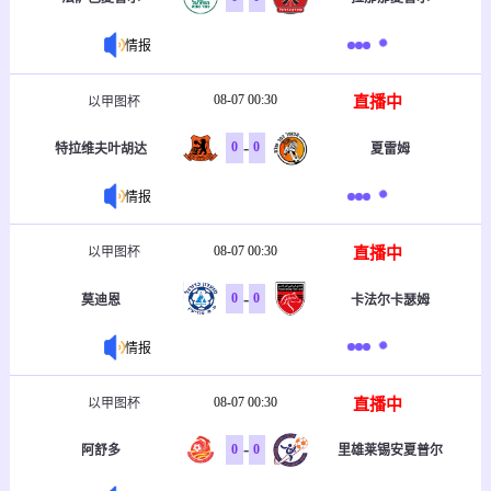
情报
08-07 00:30
直播中
以甲图杯
-
0
0
特拉维夫叶胡达
夏雷姆
情报
08-07 00:30
直播中
以甲图杯
-
0
0
莫迪恩
卡法尔卡瑟姆
情报
08-07 00:30
直播中
以甲图杯
-
0
0
阿舒多
里雄莱锡安夏普尔