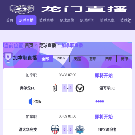
首页
足球直播
篮球直播
足球录像
足球新闻
篮球录像
篮球新闻
当前位置:
首页
足球直播
加拿职直播
加拿职直播
NBA
全部
英超
意甲
西甲
德甲
08-08 07:00
即将开始
加拿职
-
0
0
弗尔戈FC
温哥华FC
情报
08-09 01:00
即将开始
加拿职
-
0
0
渥太华竞技
HFX流浪者