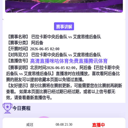
赛事讲解
【赛事名称】
巴拉卡斯中央后备队 vs 艾度思维后备队
【赛事分类】
阿后备
【开赛时间】2026-06-05 02:00
【对阵双方】
巴拉卡斯中央后备队 vs 艾度思维后备队
【直播信号】
高清直播
咪咕体育
免费直播
腾讯体育
【赛事说明】北京时间2026-06-05 02:00，阿后备【巴拉卡斯中央
后备队 vs 艾度思维后备队】直播准时在线播放，喜欢看阿后备比
赛的朋友可以提前收藏本页面以免错过直播。
【友好提示】部分比赛将在赛前更新，可能需要您在比赛前再刷新
查看。 如果本页面比赛已经过期已经过期，或者以上信号都无
效，请查看最新直播信号。
今日赛程
08-08 21:30
直播中
威冠