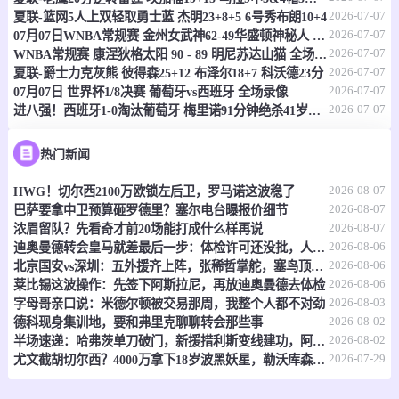
2026-07-07
夏联-篮网5人上双轻取勇士蓝 杰明23+8+5 6号秀布朗10+4
-
0
0
埃尔维斯
玛丽港
2026-07-07
07月07日WNBA常规赛 金州女武神62-49华盛顿神秘人 全场集锦
2026-07-07
WNBA常规赛 康涅狄格太阳 90 - 89 明尼苏达山猫 全场集锦
情报
2026-07-07
夏联-爵士力克灰熊 彼得森25+12 布泽尔18+7 科沃德23分
2026-07-07
07月07日 世界杯1/8决赛 葡萄牙vs西班牙 全场录像
2026-07-07
进八强！西班牙1-0淘汰葡萄牙 梅里诺91分钟绝杀41岁C罗最后一舞
08-08 22:00
直播中
芬超
-
0
0
图尔库国际
拉赫蒂
热门新闻
2026-08-07
HWG！切尔西2100万欧锁左后卫，罗马诺这波稳了
情报
2026-08-07
巴萨要拿中卫预算砸罗德里？塞尔电台曝报价细节
2026-08-07
浓眉留队？先看奇才前20场能打成什么样再说
08-08 22:00
直播中
芬超
2026-08-06
迪奥曼德转会皇马就差最后一步：体检许可还没批，人在等放行
2026-08-06
北京国安vs深圳：五外援齐上阵，张稀哲掌舵，塞鸟顶中锋？
-
0
0
古比斯
TPS土尔库
2026-08-06
莱比锡这波操作：先签下阿斯拉尼，再放迪奥曼德去体检
2026-08-03
字母哥亲口说：米德尔顿被交易那周，我整个人都不对劲
情报
2026-08-02
德科现身集训地，要和弗里克聊聊转会那些事
2026-08-02
半场速递：哈弗茨单刀破门，新援措利斯变线建功，阿森纳2-0领先赫罗纳
08-08 22:00
2026-07-29
直播中
芬乙
尤文截胡切尔西？4000万拿下18岁波黑妖星，勒沃库森放人
-
0
0
HJS学院
伊韦斯B队