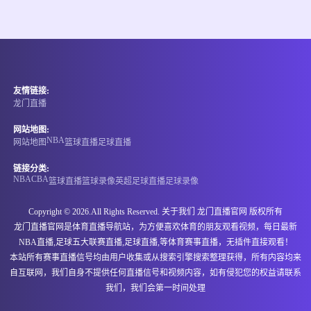
情报
08-08 22:00
直播中
芬乙
友情链接:
-
0
0
伊洛特
格力夫克
龙门直播
情报
网站地图:
NBA
网站地图
篮球直播
足球直播
08-08 22:00
直播中
芬乙
链接分类:
NBA
CBA
篮球直播
篮球录像
英超
足球直播
足球录像
-
EBK
0
0
EPS埃斯波
Copyright © 2026.All Rights Reserved. 关于我们
龙门直播官网
版权所有
情报
龙门直播官网是体育直播导航站，为方便喜欢体育的朋友观看视频，每日最新
NBA直播,足球五大联赛直播,足球直播,等体育赛事直播，无插件直接观看！
08-08 22:00
直播中
芬乙
本站所有赛事直播信号均由用户收集或从搜索引擎搜索整理获得，所有内容均来
自互联网，我们自身不提供任何直播信号和视频内容，如有侵犯您的权益请联系
-
0
0
GBK科科拉
修玛乌尔禾
我们，我们会第一时间处理