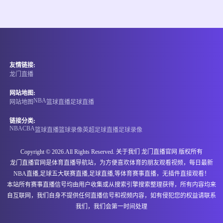
情报
08-07 18:30
即将开始
澳南超
友情链接:
-
0
0
托列斯比卡拉
西阿德莱德SC
龙门直播
情报
网站地图:
NBA
网站地图
篮球直播
足球直播
08-07 18:30
即将开始
日职联
链接分类:
NBA
CBA
篮球直播
篮球录像
英超
足球直播
足球录像
-
0
0
大阪钢巴
浦和红钻
Copyright © 2026.All Rights Reserved. 关于我们
龙门直播官网
版权所有
情报
龙门直播官网是体育直播导航站，为方便喜欢体育的朋友观看视频，每日最新
NBA直播,足球五大联赛直播,足球直播,等体育赛事直播，无插件直接观看！
08-07 19:00
即将开始
俄青联
本站所有赛事直播信号均由用户收集或从搜索引擎搜索整理获得，所有内容均来
自互联网，我们自身不提供任何直播信号和视频内容，如有侵犯您的权益请联系
-
0
0
阿尔玛兹安泰青年队
诺夫哥罗德青年队
我们，我们会第一时间处理