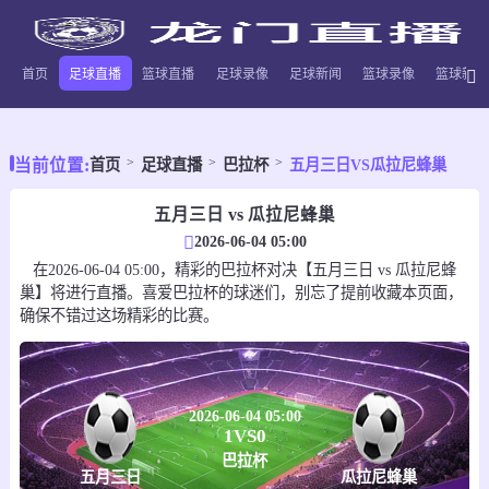
首页
足球直播
篮球直播
足球录像
足球新闻
篮球录像
篮球新闻
当前位置:
首页
足球直播
巴拉杯
五月三日VS瓜拉尼蜂巢
五月三日 vs 瓜拉尼蜂巢
2026-06-04 05:00
在2026-06-04 05:00，精彩的巴拉杯对决【五月三日 vs 瓜拉尼蜂
巢】将进行直播。喜爱巴拉杯的球迷们，别忘了提前收藏本页面，
确保不错过这场精彩的比赛。
2026-06-04 05:00
1
VS
0
巴拉杯
五月三日
瓜拉尼蜂巢