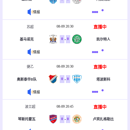
情报
08-09 20:30
直播中
苏超
-
0
0
基马诺克
凯尔特人
情报
08-09 20:30
直播中
捷乙
-
0
0
奥斯泰华B队
塔波斯科
情报
08-09 20:45
直播中
波兰超
-
0
0
琴斯托霍瓦
卢宾扎格勒比