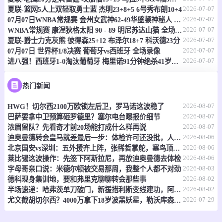
2026-07-07
夏联-篮网5人上双轻取勇士蓝 杰明23+8+5 6号秀布朗10+4
-
0
0
梅塔帕
亚古雷
2026-07-07
07月07日WNBA常规赛 金州女武神62-49华盛顿神秘人 全场集锦
2026-07-07
WNBA常规赛 康涅狄格太阳 90 - 89 明尼苏达山猫 全场集锦
情报
2026-07-07
夏联-爵士力克灰熊 彼得森25+12 布泽尔18+7 科沃德23分
2026-07-07
07月07日 世界杯1/8决赛 葡萄牙vs西班牙 全场录像
2026-07-07
进八强！西班牙1-0淘汰葡萄牙 梅里诺91分钟绝杀41岁C罗最后一舞
08-08 09:05
即将开始
墨西女超
-
0
0
阿特拉斯女足
帕丘卡女足
热门新闻
2026-08-07
HWG！切尔西2100万欧锁左后卫，罗马诺这波稳了
情报
2026-08-07
巴萨要拿中卫预算砸罗德里？塞尔电台曝报价细节
2026-08-07
浓眉留队？先看奇才前20场能打成什么样再说
08-08 09:30
即将开始
巴马甲
2026-08-06
迪奥曼德转会皇马就差最后一步：体检许可还没批，人在等放行
2026-08-06
北京国安vs深圳：五外援齐上阵，张稀哲掌舵，塞鸟顶中锋？
-
0
0
FC旧金山
埃雷拉足球俱乐部
2026-08-06
莱比锡这波操作：先签下阿斯拉尼，再放迪奥曼德去体检
2026-08-03
字母哥亲口说：米德尔顿被交易那周，我整个人都不对劲
情报
2026-08-02
德科现身集训地，要和弗里克聊聊转会那些事
2026-08-02
半场速递：哈弗茨单刀破门，新援措利斯变线建功，阿森纳2-0领先赫罗纳
08-08 10:00
即将开始
2026-07-29
新西南联
尤文截胡切尔西？4000万拿下18岁波黑妖星，勒沃库森放人
-
0
0
瓦纳卡AFC
塞尔温联合