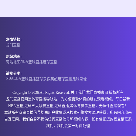
情报
08-08 10:30
即将开始
新西中联
友情链接:
-
0
0
米拉马尔流浪者
西方足球俱乐部
龙门直播
情报
网站地图:
NBA
网站地图
篮球直播
足球直播
08-08 10:45
即将开始
新西南联
链接分类:
NBA
CBA
篮球直播
篮球录像
英超
足球直播
足球录像
-
0
0
菲利米德海湾
诺美德斯
Copyright © 2026.All Rights Reserved. 关于我们
龙门直播官网
版权所有
情报
龙门直播官网是体育直播导航站，为方便喜欢体育的朋友观看视频，每日最新
NBA直播,足球五大联赛直播,足球直播,等体育赛事直播，无插件直接观看！
08-08 11:00
即将开始
新西中联
本站所有赛事直播信号均由用户收集或从搜索引擎搜索整理获得，所有内容均来
自互联网，我们自身不提供任何直播信号和视频内容，如有侵犯您的权益请联系
-
0
0
威灵顿凤凰后备队
惠灵顿奥运会
我们，我们会第一时间处理