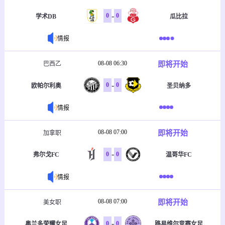
-
0
0
学术DB
瓜比拉
情报
08-08 06:30
即将开始
巴西乙
-
0
0
欧帕尔利奥
圣贝纳多
情报
08-08 07:00
即将开始
加拿职
-
0
0
弗尔戈FC
温哥华FC
情报
08-08 07:00
即将开始
美女职
-
0
0
奥兰多荣耀女足
路易维尔竞赛女足