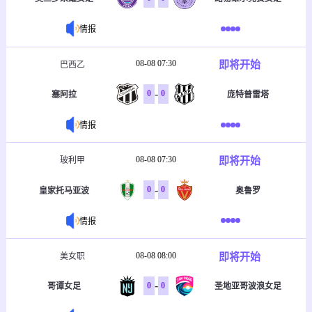
情报
08-08 07:30
即将开始
巴西乙
-
0
0
塞阿拉
庞特普雷塔
情报
08-08 07:30
即将开始
玻利甲
-
0
0
皇家托马亚波
奥鲁罗
情报
08-08 08:00
即将开始
美女职
-
0
0
哥谭女足
圣地亚哥波浪女足