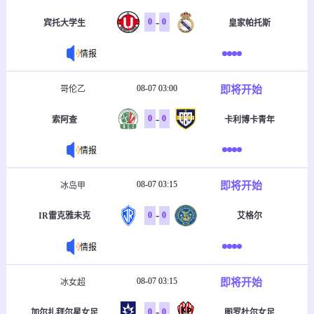
-
0
0
宾托大学生
皇家帕托斯
情报
08-07 03:00
即将开始
哥伦乙
-
0
0
索阿查
卡利博卡青年
情报
08-07 03:15
即将开始
冰岛甲
-
0
0
IR雷克雅未克
艾格尔
情报
08-07 03:15
即将开始
冰女超
-
0
0
加尔扎拜尔星女足
图罗杜尔女足