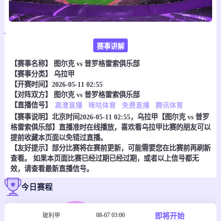
赛事讲解
【赛事名称】
图尔克 vs 普罗格雷索俱乐部
【赛事分类】
乌拉甲
【开赛时间】2026-05-11 02:55
【对阵双方】
图尔克 vs 普罗格雷索俱乐部
【直播信号】
高清直播
咪咕体育
免费直播
腾讯体育
【赛事说明】北京时间2026-05-11 02:55，乌拉甲【图尔克 vs 普罗
格雷索俱乐部】直播准时在线播放，喜欢看乌拉甲比赛的朋友可以
提前收藏本页面以免错过直播。
【友好提示】部分比赛将在赛前更新，可能需要您在比赛前再刷新
查看。 如果本页面比赛已经过期已经过期，或者以上信号都无
效，请查看最新直播信号。
今日赛程
08-07 03:00
即将开始
玻利甲