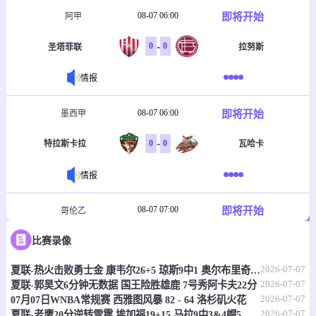
08-07 06:00
即将开始
阿甲
-
0
0
圣塔菲联
拉努斯
情报
08-07 06:00
即将开始
墨西甲
-
0
0
特拉斯卡拉
瓦哈卡
情报
08-07 07:00
即将开始
哥伦乙
-
0
0
比赛录像
奥尔索马尔索
锡帕基拉老虎
2026-07-07
夏联-热火击败勇士金 康韦尔26+5 琼斯9中1 奥尔布里奇21+6
情报
2026-07-07
夏联-郭昊文6分钟无数据 国王险胜雄鹿 7号秀阿卡夫22分
2026-07-07
07月07日WNBA常规赛 西雅图风暴 82 - 64 洛杉矶火花
08-07 07:00
即将开始
哥伦乙
2026-07-07
夏联-老鹰20分逆转雷霆 埃加福19+15 马拉9中3&4帽5失误