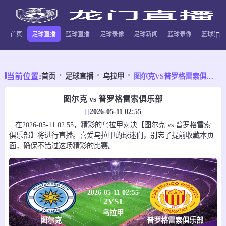
首页
足球直播
篮球直播
足球录像
足球新闻
篮球录像
篮球新闻
当前位置:
首页
足球直播
乌拉甲
图尔克VS普罗格雷索俱乐部
图尔克 vs 普罗格雷索俱乐部
2026-05-11 02:55
在2026-05-11 02:55，精彩的乌拉甲对决【图尔克 vs 普罗格雷索
俱乐部】将进行直播。喜爱乌拉甲的球迷们，别忘了提前收藏本页
面，确保不错过这场精彩的比赛。
2026-05-11 02:55
2
VS
1
乌拉甲
图尔克
普罗格雷索俱乐部