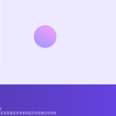
:
A
篮球直播
篮球录像
英超
足球直播
足球录像