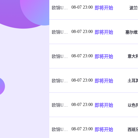
08-07 23:00
即将开始
波兰
欧锦U16 A
08-07 23:00
即将开始
塞尔维
欧锦U16 A
08-07 23:00
意大利
即将开始
欧锦U16 A
08-07 23:00
土耳其
即将开始
欧锦U16 A
08-07 23:00
即将开始
以色列
欧锦U16 A
08-07 23:00
即将开始
西班牙
欧锦U16 A