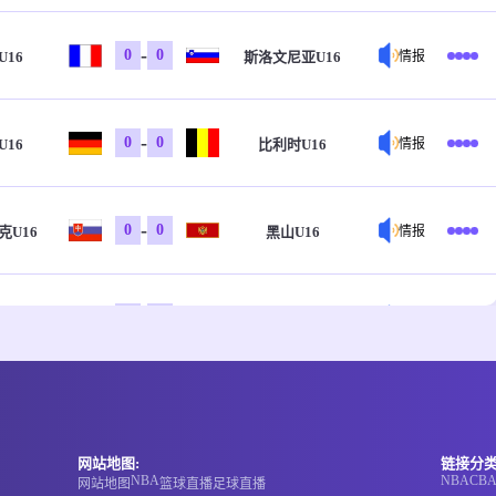
-
0
0
U16
斯洛文尼亚U16
情报
-
0
0
U16
比利时U16
情报
-
0
0
克U16
黑山U16
情报
-
0
0
U16
爱尔兰U16
情报
-
0
0
顿U16
冰岛U16
情报
网站地图:
链接分类
NBA
NBA
CB
网站地图
篮球直播
足球直播
-
0
0
亚U16
塞浦路斯U16
情报