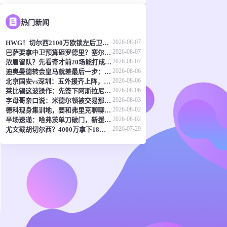
热门新闻
2026-08-07
HWG！切尔西2100万欧锁左后卫，罗马诺这波稳了
2026-08-07
巴萨要拿中卫预算砸罗德里？塞尔电台曝报价细节
2026-08-07
浓眉留队？先看奇才前20场能打成什么样再说
2026-08-06
迪奥曼德转会皇马就差最后一步：体检许可还没批，人在等放行
2026-08-06
北京国安vs深圳：五外援齐上阵，张稀哲掌舵，塞鸟顶中锋？
2026-08-06
莱比锡这波操作：先签下阿斯拉尼，再放迪奥曼德去体检
2026-08-03
字母哥亲口说：米德尔顿被交易那周，我整个人都不对劲
2026-08-02
德科现身集训地，要和弗里克聊聊转会那些事
2026-08-02
半场速递：哈弗茨单刀破门，新援措利斯变线建功，阿森纳2-0领先赫罗纳
2026-07-29
尤文截胡切尔西？4000万拿下18岁波黑妖星，勒沃库森放人