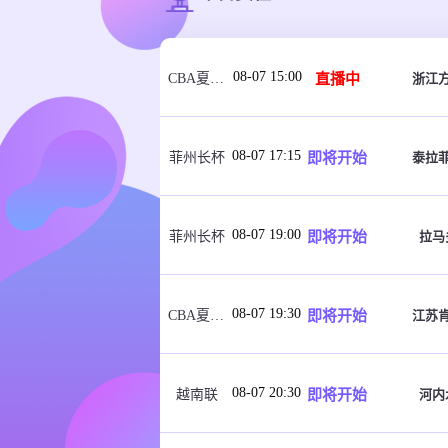
08-07 15:00
直播中
浙江
CBA夏季赛
08-07 17:15
即将开始
泰拉
菲州长杯
08-07 19:00
即将开始
拉马
菲州长杯
08-07 19:30
即将开始
江苏
CBA夏季赛
08-07 20:30
即将开始
河内
越南联