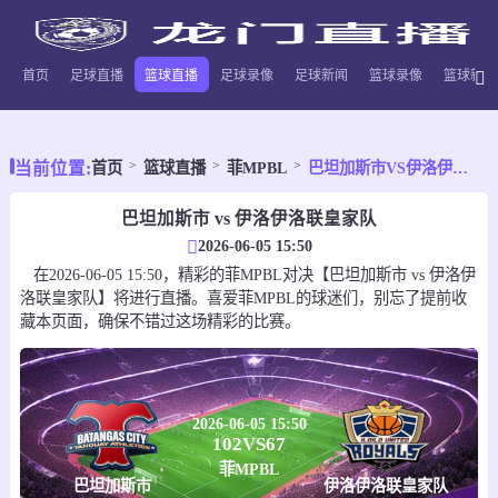
首页
足球直播
篮球直播
足球录像
足球新闻
篮球录像
篮球新闻
当前位置:
首页
篮球直播
菲MPBL
巴坦加斯市VS伊洛伊洛联皇家队
巴坦加斯市 vs 伊洛伊洛联皇家队
2026-06-05 15:50
在2026-06-05 15:50，精彩的菲MPBL对决【巴坦加斯市 vs 伊洛伊
洛联皇家队】将进行直播。喜爱菲MPBL的球迷们，别忘了提前收
藏本页面，确保不错过这场精彩的比赛。
2026-06-05 15:50
102
VS
67
菲MPBL
巴坦加斯市
伊洛伊洛联皇家队