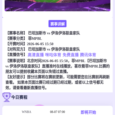
赛事讲解
【赛事名称】
巴坦加斯市 vs 伊洛伊洛联皇家队
【赛事分类】
菲MPBL
【开赛时间】2026-06-05 15:50
【对阵双方】
巴坦加斯市 vs 伊洛伊洛联皇家队
【直播信号】
高清直播
咪咕体育
免费直播
腾讯体育
【赛事说明】北京时间2026-06-05 15:50，菲MPBL【巴坦加斯市
vs 伊洛伊洛联皇家队】直播准时在线播放，喜欢看菲MPBL比赛的
朋友可以提前收藏本页面以免错过直播。
【友好提示】部分比赛将在赛前更新，可能需要您在比赛前再刷新
查看。 如果本页面比赛已经过期已经过期，或者以上信号都无
效，请查看最新直播信号。
今日赛程
WNBA
08-07 07:00
即将开始