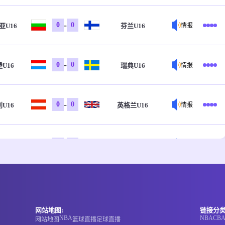
-
0
0
亚U16
芬兰U16
情报
-
0
0
U16
瑞典U16
情报
-
0
0
U16
英格兰U16
情报
-
0
0
亚U16
匈牙利U16
情报
-
0
0
纳狂热
拉斯维加斯王牌
情报
网站地图:
链接分类
NBA
NBA
CB
网站地图
篮球直播
足球直播
-
0
0
尼马斯
卡斯托洛
情报