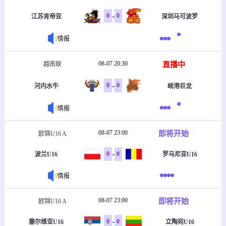
-
0
0
江苏肯帝亚
深圳马可波罗
情报
08-07 20:30
直播中
越南联
-
0
0
河内水牛
岘港巨龙
情报
08-07 23:00
即将开始
欧锦U16 A
-
0
0
波兰U16
罗马尼亚U16
情报
08-07 23:00
即将开始
欧锦U16 A
-
0
0
塞尔维亚U16
立陶宛U16