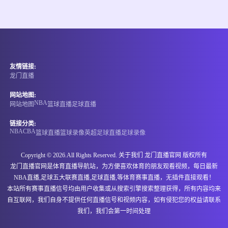
情报
08-08 00:00
即将开始
欧锦U16 B
-
0
0
挪威U16
保加利亚U16
友情链接:
情报
龙门直播
网站地图:
08-08 00:00
即将开始
欧锦U16 B
NBA
网站地图
篮球直播
足球直播
-
0
0
匈牙利U16
奥地利U16
链接分类:
NBA
CBA
篮球直播
篮球录像
英超
足球直播
足球录像
情报
Copyright © 2026.All Rights Reserved. 关于我们
龙门直播官网
版权所有
龙门直播官网是体育直播导航站，为方便喜欢体育的朋友观看视频，每日最新
08-08 00:00
即将开始
欧锦U16 B
NBA直播,足球五大联赛直播,足球直播,等体育赛事直播，无插件直接观看！
-
0
0
本站所有赛事直播信号均由用户收集或从搜索引擎搜索整理获得，所有内容均来
丹麦U16
爱沙尼亚U16
自互联网，我们自身不提供任何直播信号和视频内容，如有侵犯您的权益请联系
我们，我们会第一时间处理
情报