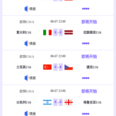
情报
08-07 23:00
即将开始
欧锦U16 A
-
0
0
意大利U16
拉脱维亚U16
情报
08-07 23:00
即将开始
欧锦U16 A
-
0
0
土耳其U16
捷克U16
情报
08-07 23:00
即将开始
欧锦U16 A
-
0
0
以色列U16
格鲁吉亚U16
情报