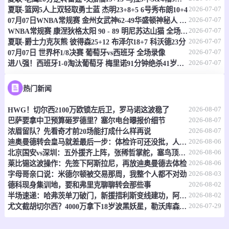
2026-07-07
夏联-篮网5人上双轻取勇士蓝 杰明23+8+5 6号秀布朗10+4
情报
2026-07-07
07月07日WNBA常规赛 金州女武神62-49华盛顿神秘人 全场集锦
2026-07-07
WNBA常规赛 康涅狄格太阳 90 - 89 明尼苏达山猫 全场集锦
2026-07-07
夏联-爵士力克灰熊 彼得森25+12 布泽尔18+7 科沃德23分
08-08 00:00
即将开始
欧锦U16 B
2026-07-07
07月07日 世界杯1/8决赛 葡萄牙vs西班牙 全场录像
2026-07-07
进八强！西班牙1-0淘汰葡萄牙 梅里诺91分钟绝杀41岁C罗最后一舞
-
0
0
乌克兰U16
瑞士U16
热门新闻
情报
2026-08-07
HWG！切尔西2100万欧锁左后卫，罗马诺这波稳了
08-08 00:00
即将开始
欧锦U16 B
2026-08-07
巴萨要拿中卫预算砸罗德里？塞尔电台曝报价细节
2026-08-07
浓眉留队？先看奇才前20场能打成什么样再说
-
0
0
瑞典U16
波黑U16
2026-08-06
迪奥曼德转会皇马就差最后一步：体检许可还没批，人在等放行
2026-08-06
北京国安vs深圳：五外援齐上阵，张稀哲掌舵，塞鸟顶中锋？
情报
2026-08-06
莱比锡这波操作：先签下阿斯拉尼，再放迪奥曼德去体检
2026-08-03
字母哥亲口说：米德尔顿被交易那周，我整个人都不对劲
2026-08-02
德科现身集训地，要和弗里克聊聊转会那些事
08-08 00:00
即将开始
欧锦U16 B
2026-08-02
半场速递：哈弗茨单刀破门，新援措利斯变线建功，阿森纳2-0领先赫罗纳
2026-07-29
尤文截胡切尔西？4000万拿下18岁波黑妖星，勒沃库森放人
-
0
0
芬兰U16
卢森堡U16