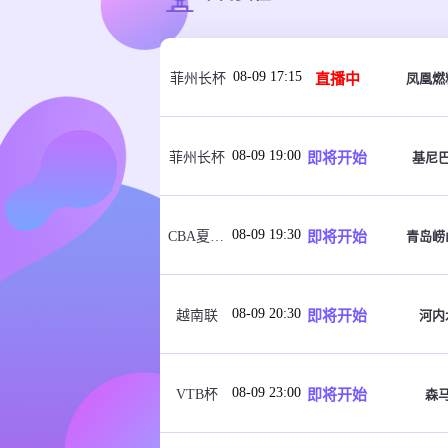
08-09 17:15
直播中
凤凰燃
菲州长杯
08-09 19:00
即将开始
基尼
菲州长杯
08-09 19:30
即将开始
青岛崂
CBA夏季赛
08-09 20:30
即将开始
河内
越南联
08-09 23:00
即将开始
森
VTB杯