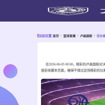
首页
篮球直播
卢森国联
沃尔弗
当前位置:
在2026-06-05 00:00，精彩的卢
提前收藏本页面，确保不错过这场精彩的比