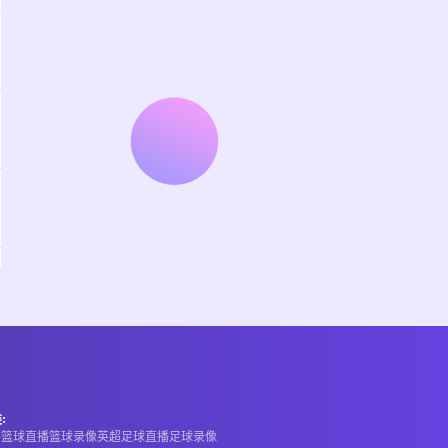
:
A
篮球直播
篮球录像
英超
足球直播
足球录像