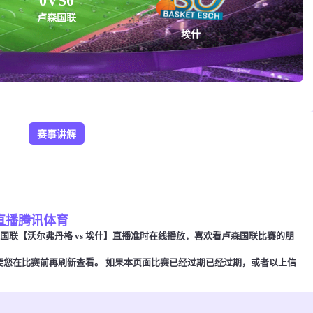
0
VS
0
卢森国联
埃什
赛事讲解
直播
腾讯体育
00，卢森国联【沃尔弗丹格 vs 埃什】直播准时在线播放，喜欢看卢森国联比赛的朋
要您在比赛前再刷新查看。 如果本页面比赛已经过期已经过期，或者以上信