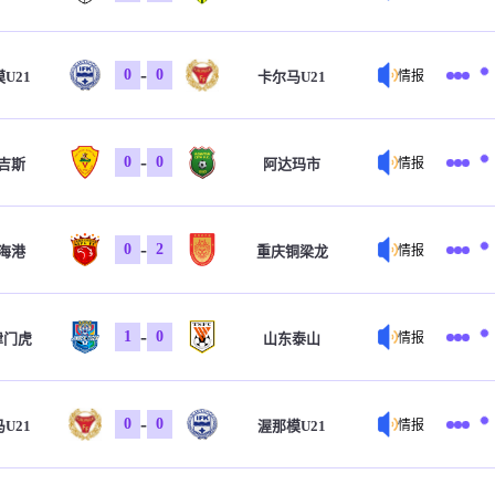
-
0
0
U21
卡尔马U21
情报
-
0
0
吉斯
阿达玛市
情报
-
0
2
海港
重庆铜梁龙
情报
-
1
0
津门虎
山东泰山
情报
-
0
0
U21
渥那模U21
情报