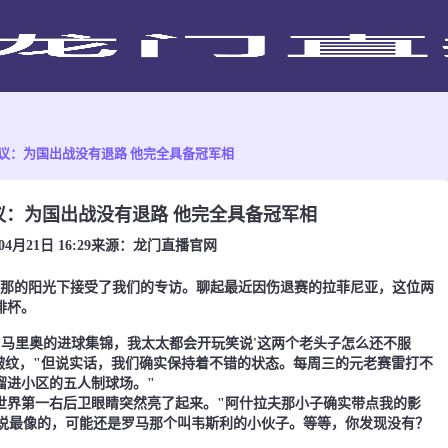
议：为国出战没有退路 他完全具备冠军相
议：为国出战没有退路 他完全具备冠军相
04月21日 16:29
来源：
龙门直播官网
那的阳光下接受了我们的专访。聊起最近因伤退赛的拉菲尼亚，这位两
啡杯。
里奥的进球集锦，我太太都会开玩笑说'这两个老头子怎么还不服
皱纹，"但说实话，我们确实保持着不错的状态。每周三的元老赛雷打不
溜进小区的五人制球场。"
界第一右后卫眼睛突然亮了起来。"阿什拉夫那小子确实带点我的影
要说最像的，可能还是罗马那个叫韦斯利的小伙子。等等，你发现没有？