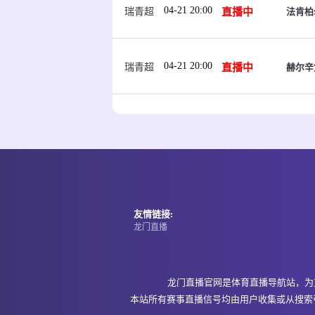
04-21 20:00
直播中
法肯柏
瑞青超
04-21 20:00
直播中
赫尔辛
瑞青超
04-21 20:00
直播中
巴塘
菲MPBL
04-21 20:00
直播中
哥本哈
丹麦U19
友情链接:
龙门直播
04-21 20:00
直播中
打比郡
英后备
龙门直播官网是体育直播导航站，为
04-21 20:00
直播中
埃克拉
喀麦女联
本站所有赛事直播信号均由用户收集或从搜索