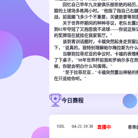
回忆自己早年九次被俱乐部拒绝的经历，
窟的土球场多练两小时。"他指了指自己右
战，前面踢飞多少个不重要，关键是要等到
关于世界杯期间的种种非议，老队长露出标
到02年夺冠了又抱怨我不进球——你说这些
的奖牌现在就挂在我家客厅。"
谈到青训话题时，卡福突然起身走到窗边。
下，"说真的，我特别理解帕尔梅拉斯为什
当聊到拉菲尼亚的争议时，卡福的表情瞬间
了下桌子，"98年世界杯前我和罗纳尔多在
候，你就会明白什么叫值得。"
"至于拉菲尼亚..."卡福突然露出神秘的
在只说给你听。"
今日赛程
NBL
04-21 19:30
直播中
香港