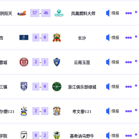
-
57
46
阴阳天
凤凰燃料大师
情报
-
0
0
西
长沙
情报
-
2
1
蓉城
云南玉昆
情报
-
1
0
三镇
浙江俱乐部绿城
情报
-
2
0
尔德U21
考文垂U21
情报
-
0
2
学院
基希讷乌野牛
情报