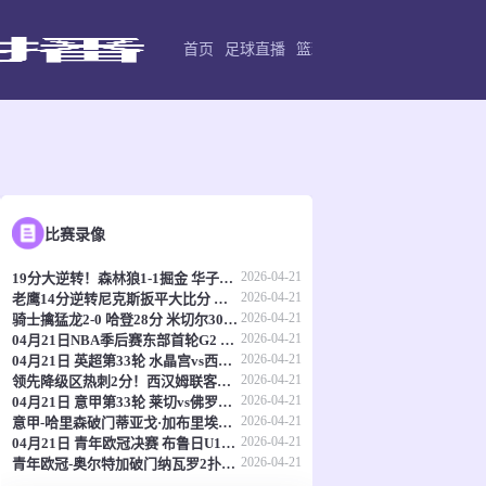
首页
足球直播
篮球直播
足球录像
足球新
比赛录像
2026-04-21
19分大逆转！森林狼1-1掘金 华子30+10 约基奇穆雷末节12中2
2026-04-21
老鹰14分逆转尼克斯扳平大比分 麦科勒姆32+6 库明加19分
2026-04-21
骑士擒猛龙2-0 哈登28分 米切尔30+7 莫布里13中11 莺歌15中3
2026-04-21
04月21日NBA季后赛东部首轮G2 猛龙 - 骑士 全场录像
2026-04-21
04月21日 英超第33轮 水晶宫vs西汉姆联 全场录像
2026-04-21
领先降级区热刺2分！西汉姆联客场0-0闷平水晶宫 萨尔进球被吹
2026-04-21
04月21日 意甲第33轮 莱切vs佛罗伦萨 全场录像
2026-04-21
意甲-哈里森破门蒂亚戈·加布里埃尔扳平 莱切1-1佛罗伦萨
2026-04-21
04月21日 青年欧冠决赛 布鲁日U19vs皇家马德里U19 全场录像
2026-04-21
青年欧冠-奥尔特加破门纳瓦罗2扑点 皇马U19点球5-3布鲁日夺冠