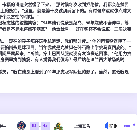
卡福的语速突然慢了下来。"那时候每次收到拒绝信，我都会在贫民
腿上的伤疤，"这里，就是第十次试训前留下的。有时候命运就像点球大
那个决定性的时刻。"
志性的狡黠笑容："94年他们说我是菜鸟，98年嫌我不会传中，等
记者是不是永远都不满意？"他耸耸肩，"好在奖杯不会说谎，三届决赛
"现在的孩子都在玩手机游戏，我们那时候..."他的声音突然哽了一
么要搞街头足球项目。当年我就是光着脚在碎石路上学会马赛回旋的。"
严肃起来。"听着，穿上巴西队服就没有友谊赛这回事。"他用力拍
热身赛里拼到抽筋，有人觉得我们傻吗？最后站在法兰西大球场的时
微笑，"我在他身上看到了02年那支冠军队伍的影子。当然，这话我现
-
83
45
金牛
上海玄鸟
情报