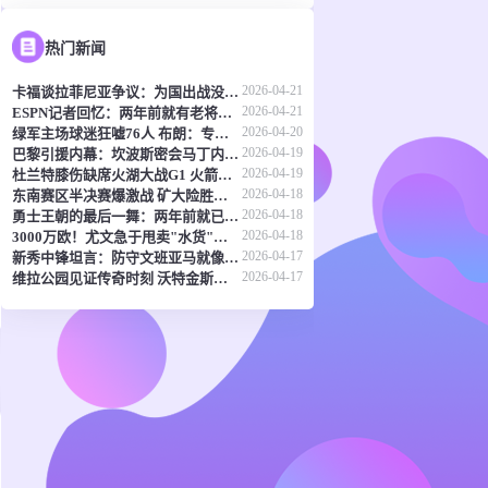
热门新闻
2026-04-21
卡福谈拉菲尼亚争议：为国出战没有退路 他完全具备冠军相
2026-04-21
ESPN记者回忆：两年前就有老将预言文班亚马将垄断DPOY 甚至可能以他命名
2026-04-20
绿军主场球迷狂嘘76人 布朗：专注比赛才是王道
2026-04-19
巴黎引援内幕：坎波斯密会马丁内利代表 夏窗或低调补强
2026-04-19
杜兰特膝伤缺席火湖大战G1 火箭残阵迎战湖人
2026-04-18
东南赛区半决赛爆激战 矿大险胜华侨大学 虎建国32分难救主
2026-04-18
勇士王朝的最后一舞：两年前就已写定的结局
2026-04-18
3000万欧！尤文急于甩卖"水货"库普梅纳斯 44场3球表现惨淡
2026-04-17
新秀中锋坦言：防守文班亚马就像面对MVP级别的挑战
2026-04-17
维拉公园见证传奇时刻 沃特金斯百球里程碑照亮欧战夜