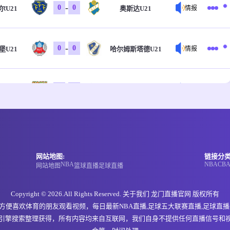
-
0
0
尔U21
奥斯达U21
情报
-
0
0
堡U21
哈尔姆斯塔德U21
情报
-
0
0
坎卡卢
塔马劳斯
情报
-
3
0
根U19
欧登塞U19
情报
网站地图:
链接分类
NBA
NBA
CB
网站地图
篮球直播
足球直播
-
0
1
后备队
博尔顿后备队
情报
Copyright © 2026.All Rights Reserved. 关于我们
龙门直播官网
版权所有
方便喜欢体育的朋友观看视频，每日最新NBA直播,足球五大联赛直播,足球直播
-
0
0
德萨女足
亚马逊FAP女足
情报
引擎搜索整理获得，所有内容均来自互联网，我们自身不提供任何直播信号和