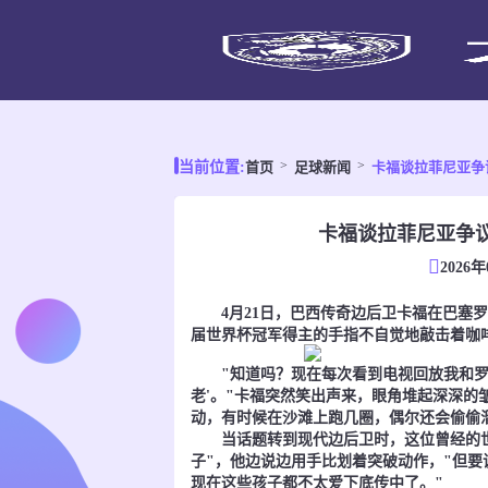
首页
足球新闻
卡福谈拉菲尼亚争
当前位置:
卡福谈拉菲尼亚争
2026年
4月21日，巴西传奇边后卫卡福在巴塞罗
届世界杯冠军得主的手指不自觉地敲击着咖
"知道吗？现在每次看到电视回放我和罗马
老'。"卡福突然笑出声来，眼角堆起深深的
动，有时候在沙滩上跑几圈，偶尔还会偷偷
当话题转到现代边后卫时，这位曾经的世
子"，他边说边用手比划着突破动作，"但
现在这些孩子都不太爱下底传中了。"