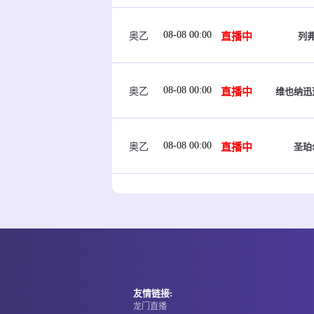
08-08 00:00
直播中
列
奥乙
08-08 00:00
直播中
维也纳迅
奥乙
08-08 00:00
直播中
圣珀
奥乙
08-08 00:00
直播中
格拉茨
奥乙
08-08 00:00
直播中
纽伦堡
德巴联
友情链接:
龙门直播
08-08 00:00
直播中
TSV施瓦
德巴联