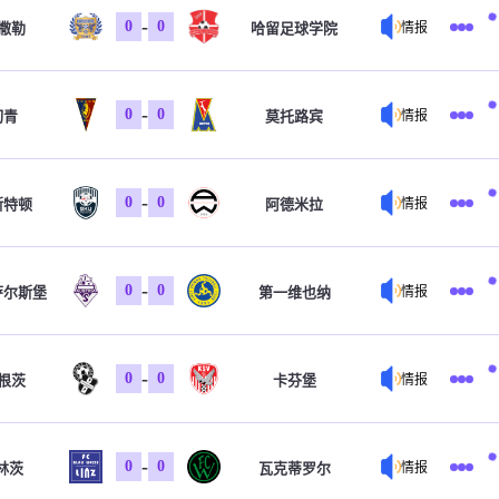
-
0
0
撒勒
哈留足球学院
情报
-
0
0
切青
莫托路宾
情报
-
0
0
斯特顿
阿德米拉
情报
-
0
0
萨尔斯堡
第一维也纳
情报
-
0
0
根茨
卡芬堡
情报
-
0
0
林茨
瓦克蒂罗尔
情报