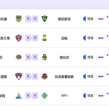
-
0
0
奈约基
格尼斯坦
情报
-
0
0
拉宾兰塔
迈帕
情报
-
0
0
芬
普拉尼
情报
-
0
0
兰提斯
拉迪恩雷帕斯
情报
-
0
0
HPS
J学院
情报