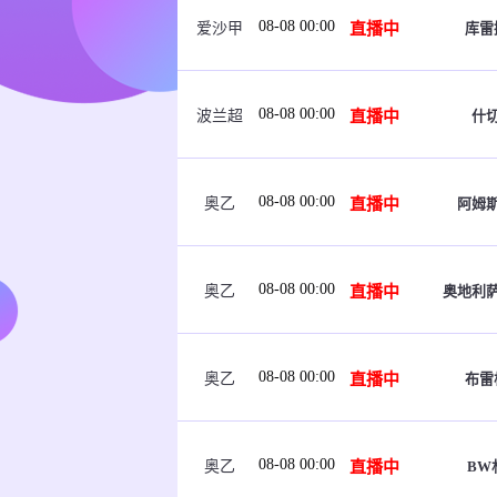
08-08 00:00
直播中
库雷
爱沙甲
08-08 00:00
直播中
什
波兰超
08-08 00:00
直播中
阿姆
奥乙
08-08 00:00
直播中
奥地利
奥乙
08-08 00:00
直播中
布雷
奥乙
08-08 00:00
直播中
BW
奥乙