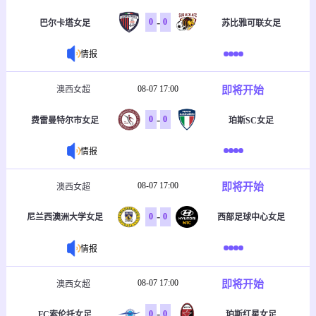
-
0
0
巴尔卡塔女足
苏比雅可联女足
情报
08-07 17:00
即将开始
澳西女超
-
0
0
费雷曼特尔市女足
珀斯SC女足
情报
08-07 17:00
即将开始
澳西女超
-
0
0
尼兰西澳洲大学女足
西部足球中心女足
情报
08-07 17:00
即将开始
澳西女超
-
0
0
FC索伦托女足
珀斯红星女足