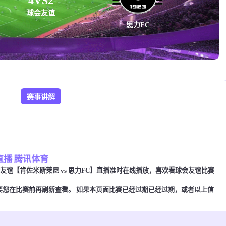
4
VS
2
球会友谊
思力FC
赛事讲解
直播
腾讯体育
0，球会友谊【肯佐米斯莱尼 vs 思力FC】直播准时在线播放，喜欢看球会友谊比赛
要您在比赛前再刷新查看。 如果本页面比赛已经过期已经过期，或者以上信