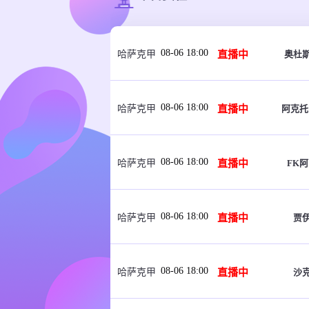
08-06 18:00
直播中
奥杜
哈萨克甲
08-06 18:00
直播中
阿克托
哈萨克甲
08-06 18:00
直播中
FK
哈萨克甲
08-06 18:00
直播中
贾
哈萨克甲
08-06 18:00
直播中
沙
哈萨克甲