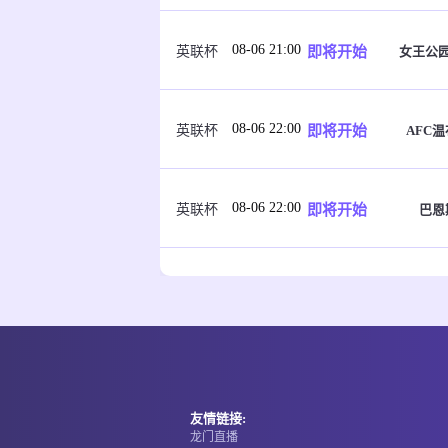
08-06 21:00
即将开始
女王公
英联杯
08-06 22:00
即将开始
AFC
英联杯
08-06 22:00
即将开始
巴恩
英联杯
08-06 22:00
即将开始
布里
英联杯
08-06 22:00
即将开始
布里斯
英联杯
友情链接:
龙门直播
08-06 22:00
即将开始
布罗
英联杯