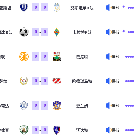
-
0
0
厥斯坦
艾斯坦拿B队
情报
-
0
0
塞米B队
卡拉特B队
情报
-
0
0
桥联
巴尼特
情报
-
0
0
萨纳
哈德瑞马特
情报
-
0
0
尔荷达
史兰姆
情报
-
0
0
拉体育
沃达特
情报