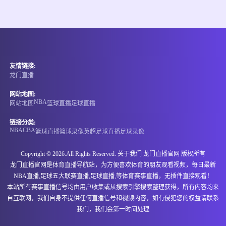
情报
08-08 21:00
直播中
瑞典丙
友情链接:
-
0
0
欧卡哈姆斯
卡尔斯港
龙门直播
情报
网站地图:
NBA
网站地图
篮球直播
足球直播
08-08 21:00
直播中
瑞典丙
链接分类:
NBA
CBA
篮球直播
篮球录像
英超
足球直播
足球录像
-
0
0
斯塔凡斯托普联
利拉托格
Copyright © 2026.All Rights Reserved. 关于我们
龙门直播官网
版权所有
情报
龙门直播官网是体育直播导航站，为方便喜欢体育的朋友观看视频，每日最新
NBA直播,足球五大联赛直播,足球直播,等体育赛事直播，无插件直接观看！
08-08 21:00
直播中
瑞典丙
本站所有赛事直播信号均由用户收集或从搜索引擎搜索整理获得，所有内容均来
自互联网，我们自身不提供任何直播信号和视频内容，如有侵犯您的权益请联系
-
0
0
阿拉佛斯
卡尔斯塔德B队
我们，我们会第一时间处理