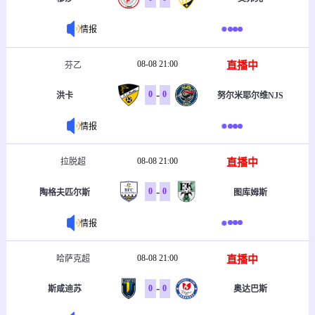
情报
08-08 21:00
直播中
芬乙
-
0
0
洪卡
努尔米耶尔维NJS
情报
08-08 21:00
直播中
拉脱超
-
0
0
陶格夫匹尔斯
图库姆斯
情报
08-08 21:00
直播中
哈萨克超
-
0
0
斯咸迪苏
奥达巴斯