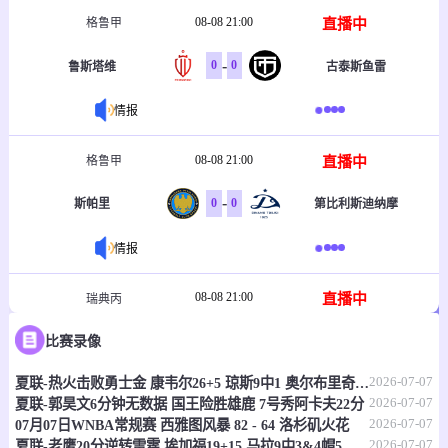
08-08 21:00
直播中
格鲁甲
-
0
0
鲁斯塔维
古泰斯鱼雷
情报
08-08 21:00
直播中
格鲁甲
-
0
0
斯帕里
第比利斯迪纳摩
情报
08-08 21:00
直播中
瑞典丙
-
0
0
比赛录像
卡斯隆德
森姆比
2026-07-07
夏联-热火击败勇士金 康韦尔26+5 琼斯9中1 奥尔布里奇21+6
情报
2026-07-07
夏联-郭昊文6分钟无数据 国王险胜雄鹿 7号秀阿卡夫22分
2026-07-07
07月07日WNBA常规赛 西雅图风暴 82 - 64 洛杉矶火花
08-08 21:00
直播中
瑞典丙
2026-07-07
夏联-老鹰20分逆转雷霆 埃加福19+15 马拉9中3&4帽5失误