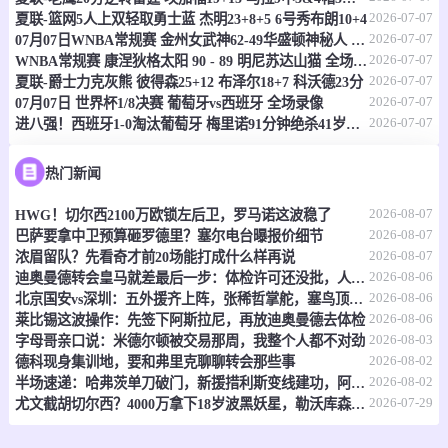
2026-07-07
夏联-篮网5人上双轻取勇士蓝 杰明23+8+5 6号秀布朗10+4
-
0
0
奥雷布洛西里安斯卡
BK前进
2026-07-07
07月07日WNBA常规赛 金州女武神62-49华盛顿神秘人 全场集锦
2026-07-07
WNBA常规赛 康涅狄格太阳 90 - 89 明尼苏达山猫 全场集锦
情报
2026-07-07
夏联-爵士力克灰熊 彼得森25+12 布泽尔18+7 科沃德23分
2026-07-07
07月07日 世界杯1/8决赛 葡萄牙vs西班牙 全场录像
2026-07-07
进八强！西班牙1-0淘汰葡萄牙 梅里诺91分钟绝杀41岁C罗最后一舞
08-08 21:00
直播中
瑞典丙
-
0
0
瓦斯特拉弗罗伦达
赫斯特拉弗洛斯IF
热门新闻
2026-08-07
HWG！切尔西2100万欧锁左后卫，罗马诺这波稳了
情报
2026-08-07
巴萨要拿中卫预算砸罗德里？塞尔电台曝报价细节
2026-08-07
浓眉留队？先看奇才前20场能打成什么样再说
08-08 21:00
直播中
瑞典丙
2026-08-06
迪奥曼德转会皇马就差最后一步：体检许可还没批，人在等放行
2026-08-06
北京国安vs深圳：五外援齐上阵，张稀哲掌舵，塞鸟顶中锋？
-
0
0
奥尼沙拉
波尔赞
2026-08-06
莱比锡这波操作：先签下阿斯拉尼，再放迪奥曼德去体检
2026-08-03
字母哥亲口说：米德尔顿被交易那周，我整个人都不对劲
情报
2026-08-02
德科现身集训地，要和弗里克聊聊转会那些事
2026-08-02
半场速递：哈弗茨单刀破门，新援措利斯变线建功，阿森纳2-0领先赫罗纳
08-08 21:00
直播中
2026-07-29
瑞典丙
尤文截胡切尔西？4000万拿下18岁波黑妖星，勒沃库森放人
-
0
0
卡尔期克朗
托纳斯