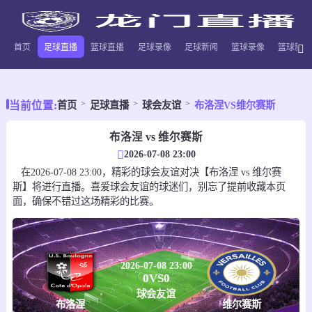
首页
足球直播
篮球直播
足球录像
足球新闻
篮球录像
篮球新闻
当前位置:
首页
足球直播
球会友谊
布洛涅VS维尔赛斯
布洛涅 vs 维尔赛斯
2026-07-08 23:00
在2026-07-08 23:00，精彩的球会友谊对决【布洛涅 vs 维尔赛
斯】将进行直播。喜爱球会友谊的球迷们，别忘了提前收藏本页
面，确保不错过这场精彩的比赛。
2026-07-08 23:00
0
VS
0
球会友谊
布洛涅
维尔赛斯