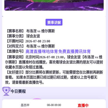
赛事讲解
【赛事名称】
布洛涅 vs 维尔赛斯
【赛事分类】
球会友谊
【开赛时间】2026-07-08 23:00
【对阵双方】
布洛涅 vs 维尔赛斯
【直播信号】
高清直播
咪咕体育
免费直播
腾讯体育
【赛事说明】北京时间2026-07-08 23:00，球会友谊【布洛涅 vs 维
尔赛斯】直播准时在线播放，喜欢看球会友谊比赛的朋友可以提前
收藏本页面以免错过直播。
【友好提示】部分比赛将在赛前更新，可能需要您在比赛前再刷新
查看。 如果本页面比赛已经过期已经过期，或者以上信号都无
效，请查看最新直播信号。
今日赛程
08-08 09:00
直播中
墨西甲