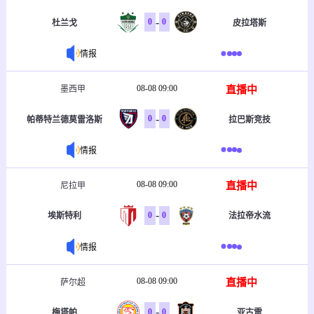
-
0
0
杜兰戈
皮拉塔斯
情报
08-08 09:00
直播中
墨西甲
-
0
0
帕蒂特兰德莫雷洛斯
拉巴斯竞技
情报
08-08 09:00
直播中
尼拉甲
-
0
0
埃斯特利
法拉帝水流
情报
08-08 09:00
直播中
萨尔超
-
0
0
梅塔帕
亚古雷