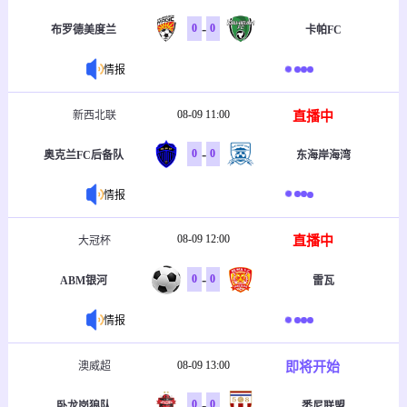
-
0
0
布罗德美度兰
卡帕FC
情报
08-09 11:00
直播中
新西北联
-
0
0
奥克兰FC后备队
东海岸海湾
情报
08-09 12:00
直播中
大冠杯
-
0
0
雷瓦
ABM银河
情报
08-09 13:00
即将开始
澳威超
-
0
0
卧龙岗狼队
悉尼联盟