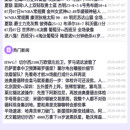
2026-07-07
夏联-篮网5人上双轻取勇士蓝 杰明23+8+5 6号秀布朗10+4
-
0
0
卡伦德拉
佛吉尼亚联
2026-07-07
07月07日WNBA常规赛 金州女武神62-49华盛顿神秘人 全场集锦
2026-07-07
WNBA常规赛 康涅狄格太阳 90 - 89 明尼苏达山猫 全场集锦
情报
2026-07-07
夏联-爵士力克灰熊 彼得森25+12 布泽尔18+7 科沃德23分
2026-07-07
07月07日 世界杯1/8决赛 葡萄牙vs西班牙 全场录像
2026-07-07
进八强！西班牙1-0淘汰葡萄牙 梅里诺91分钟绝杀41岁C罗最后一舞
08-09 16:00
即将开始
澳昆甲2
-
0
0
摩顿城精英后备队
米切尔顿
热门新闻
2026-08-07
HWG！切尔西2100万欧锁左后卫，罗马诺这波稳了
情报
2026-08-07
巴萨要拿中卫预算砸罗德里？塞尔电台曝报价细节
2026-08-07
浓眉留队？先看奇才前20场能打成什么样再说
08-09 16:00
即将开始
澳昆甲2
2026-08-06
迪奥曼德转会皇马就差最后一步：体检许可还没批，人在等放行
2026-08-06
北京国安vs深圳：五外援齐上阵，张稀哲掌舵，塞鸟顶中锋？
-
0
0
松山
布里斯班骑士
2026-08-06
莱比锡这波操作：先签下阿斯拉尼，再放迪奥曼德去体检
2026-08-03
字母哥亲口说：米德尔顿被交易那周，我整个人都不对劲
情报
2026-08-02
德科现身集训地，要和弗里克聊聊转会那些事
2026-08-02
半场速递：哈弗茨单刀破门，新援措利斯变线建功，阿森纳2-0领先赫罗纳
2026-07-29
08-09 16:00
即将开始
尤文截胡切尔西？4000万拿下18岁波黑妖星，勒沃库森放人
澳昆甲2
-
0
0
圣佛德流浪
格兰