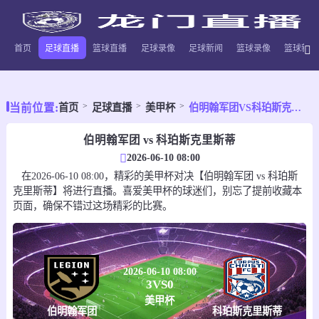
首页
足球直播
篮球直播
足球录像
足球新闻
篮球录像
篮球新闻
当前位置:
首页
足球直播
美甲杯
伯明翰军团VS科珀斯克里斯蒂
伯明翰军团 vs 科珀斯克里斯蒂
2026-06-10 08:00
在2026-06-10 08:00，精彩的美甲杯对决【伯明翰军团 vs 科珀斯
克里斯蒂】将进行直播。喜爱美甲杯的球迷们，别忘了提前收藏本
页面，确保不错过这场精彩的比赛。
2026-06-10 08:00
3
VS
0
美甲杯
伯明翰军团
科珀斯克里斯蒂