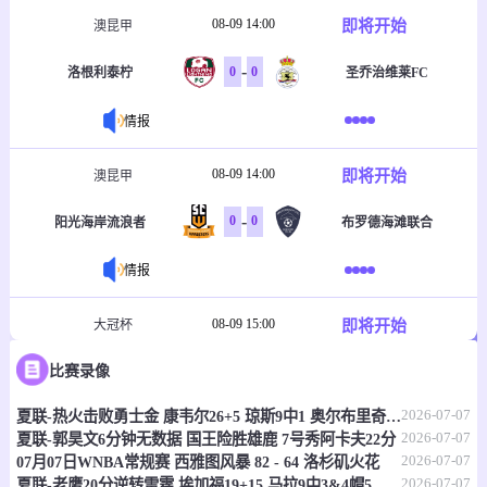
08-09 14:00
即将开始
澳昆甲
-
0
0
洛根利泰柠
圣乔治维莱FC
情报
08-09 14:00
即将开始
澳昆甲
-
0
0
阳光海岸流浪者
布罗德海滩联合
情报
08-09 15:00
即将开始
大冠杯
-
比赛录像
0
0
图帕帕马莱伦加
莱城
2026-07-07
夏联-热火击败勇士金 康韦尔26+5 琼斯9中1 奥尔布里奇21+6
情报
2026-07-07
夏联-郭昊文6分钟无数据 国王险胜雄鹿 7号秀阿卡夫22分
2026-07-07
07月07日WNBA常规赛 西雅图风暴 82 - 64 洛杉矶火花
08-09 16:00
即将开始
澳昆甲2
2026-07-07
夏联-老鹰20分逆转雷霆 埃加福19+15 马拉9中3&4帽5失误