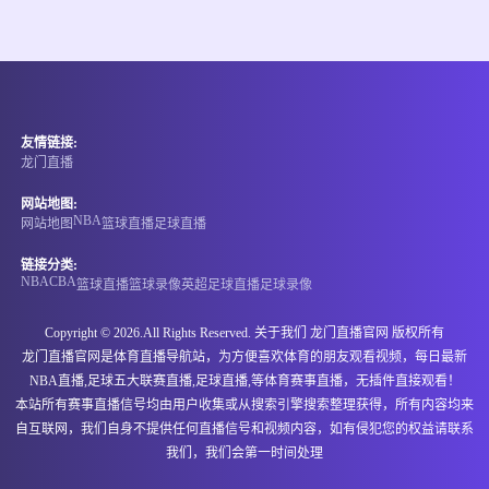
情报
08-08 13:00
直播中
新西南联
友情链接:
-
0
0
北部足球俱乐部
度尼丁城皇家队
龙门直播
情报
网站地图:
NBA
网站地图
篮球直播
足球直播
08-08 13:30
直播中
澳南超
链接分类:
NBA
CBA
篮球直播
篮球录像
英超
足球直播
足球录像
-
0
0
阿德莱德彗星
地铁之星
Copyright © 2026.All Rights Reserved. 关于我们
龙门直播官网
版权所有
情报
龙门直播官网是体育直播导航站，为方便喜欢体育的朋友观看视频，每日最新
NBA直播,足球五大联赛直播,足球直播,等体育赛事直播，无插件直接观看！
08-08 13:30
直播中
澳南超
本站所有赛事直播信号均由用户收集或从搜索引擎搜索整理获得，所有内容均来
自互联网，我们自身不提供任何直播信号和视频内容，如有侵犯您的权益请联系
-
0
0
阿德莱德联青年队
帕拉山骑士
我们，我们会第一时间处理