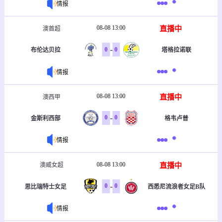
情报
08-08 13:00
直播中
澳首超
-
0
0
布伦达贝拉
塔格拉诺联
情报
08-08 13:00
直播中
澳西甲
-
0
0
金斯利西部
格韦卢普
情报
08-08 13:00
直播中
澳威女超
-
0
0
思比瑞特士女足
西悉尼流浪者女足B队
情报