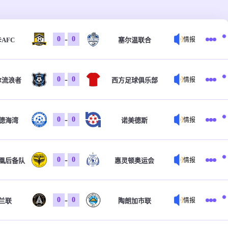
-
0
0
AFC
塞尔温联合
情报
-
0
0
尔流浪者
西方足球俱乐部
情报
-
0
0
德海湾
诺美德斯
情报
-
0
0
凰后备队
惠灵顿奥运会
情报
-
0
0
兰联
陶朗加市联
情报