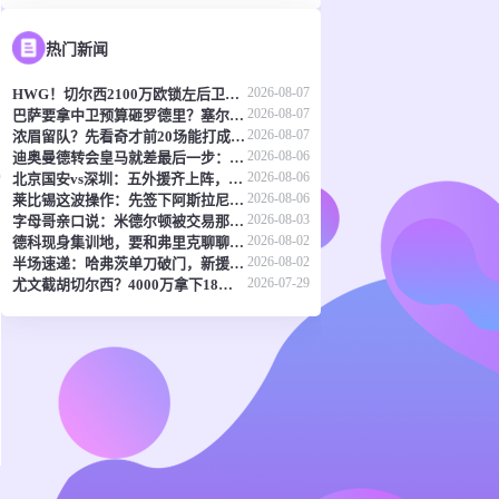
热门新闻
2026-08-07
HWG！切尔西2100万欧锁左后卫，罗马诺这波稳了
2026-08-07
巴萨要拿中卫预算砸罗德里？塞尔电台曝报价细节
2026-08-07
浓眉留队？先看奇才前20场能打成什么样再说
2026-08-06
迪奥曼德转会皇马就差最后一步：体检许可还没批，人在等放行
2026-08-06
北京国安vs深圳：五外援齐上阵，张稀哲掌舵，塞鸟顶中锋？
2026-08-06
莱比锡这波操作：先签下阿斯拉尼，再放迪奥曼德去体检
2026-08-03
字母哥亲口说：米德尔顿被交易那周，我整个人都不对劲
2026-08-02
德科现身集训地，要和弗里克聊聊转会那些事
2026-08-02
半场速递：哈弗茨单刀破门，新援措利斯变线建功，阿森纳2-0领先赫罗纳
2026-07-29
尤文截胡切尔西？4000万拿下18岁波黑妖星，勒沃库森放人