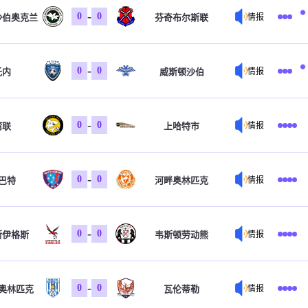
-
0
0
沙伯奥克兰
芬奇布尔斯联
情报
-
0
0
托内
威斯顿沙伯
情报
-
0
0
湾联
上哈特市
情报
-
0
0
巴特
河畔奥林匹克
情报
-
0
0
斯伊格斯
韦斯顿劳动熊
情报
-
0
0
奥林匹克
瓦伦蒂勒
情报