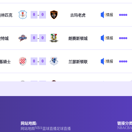
-
0
0
奥林匹克
古玛老虎
情报
-
0
0
波特城
朗赛斯顿城
情报
-
0
0
基骑士
兰瑟斯顿联
情报
-
0
0
治狮队
霍巴特斑马
情报
-
0
0
斯图尼
东南联合
情报
网站地图:
链接分类
NBA
NBA
CB
网站地图
篮球直播
足球直播
-
0
0
莱德城
普雷福特
情报