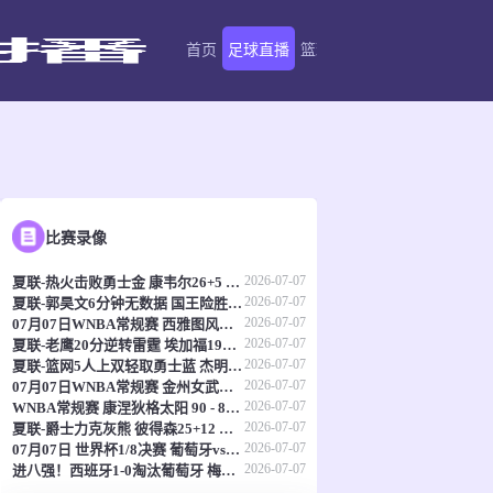
首页
足球直播
篮球直播
足球录像
足球新
比赛录像
2026-07-07
夏联-热火击败勇士金 康韦尔26+5 琼斯9中1 奥尔布里奇21+6
2026-07-07
夏联-郭昊文6分钟无数据 国王险胜雄鹿 7号秀阿卡夫22分
2026-07-07
07月07日WNBA常规赛 西雅图风暴 82 - 64 洛杉矶火花
2026-07-07
夏联-老鹰20分逆转雷霆 埃加福19+15 马拉9中3&4帽5失误
2026-07-07
夏联-篮网5人上双轻取勇士蓝 杰明23+8+5 6号秀布朗10+4
2026-07-07
07月07日WNBA常规赛 金州女武神62-49华盛顿神秘人 全场集锦
2026-07-07
WNBA常规赛 康涅狄格太阳 90 - 89 明尼苏达山猫 全场集锦
2026-07-07
夏联-爵士力克灰熊 彼得森25+12 布泽尔18+7 科沃德23分
2026-07-07
07月07日 世界杯1/8决赛 葡萄牙vs西班牙 全场录像
2026-07-07
进八强！西班牙1-0淘汰葡萄牙 梅里诺91分钟绝杀41岁C罗最后一舞