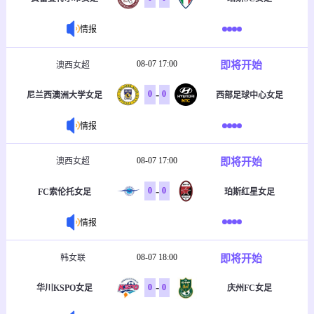
情报
08-07 17:00
即将开始
澳西女超
-
0
0
尼兰西澳洲大学女足
西部足球中心女足
情报
08-07 17:00
即将开始
澳西女超
-
0
0
FC索伦托女足
珀斯红星女足
情报
08-07 18:00
即将开始
韩女联
-
0
0
华川KSPO女足
庆州FC女足