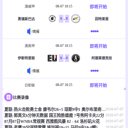
08-07 18:15
即将开始
澳威甲
-
0
0
黑镇斯巴达
因特莱恩
情报
08-07 18:15
即将开始
澳南甲
-
0
0
伊斯特恩联
阿德莱德竞技
情报
08-07 18:25
即将开始
日职联
-
0
0
比赛录像
横滨水手
鹿岛鹿角
2026-07-07
夏联-热火击败勇士金 康韦尔26+5 琼斯9中1 奥尔布里奇21+6
情报
2026-07-07
夏联-郭昊文6分钟无数据 国王险胜雄鹿 7号秀阿卡夫22分
2026-07-07
07月07日WNBA常规赛 西雅图风暴 82 - 64 洛杉矶火花
08-07 18:30
即将开始
韩K2联
2026-07-07
夏联-老鹰20分逆转雷霆 埃加福19+15 马拉9中3&4帽5失误