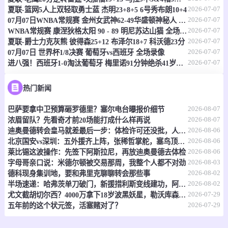
2026-07-07
夏联-篮网5人上双轻取勇士蓝 杰明23+8+5 6号秀布朗10+4
-
0
0
忠南牙山
安山小绿人
2026-07-07
07月07日WNBA常规赛 金州女武神62-49华盛顿神秘人 全场集锦
2026-07-07
WNBA常规赛 康涅狄格太阳 90 - 89 明尼苏达山猫 全场集锦
情报
2026-07-07
夏联-爵士力克灰熊 彼得森25+12 布泽尔18+7 科沃德23分
2026-07-07
07月07日 世界杯1/8决赛 葡萄牙vs西班牙 全场录像
2026-07-07
进八强！西班牙1-0淘汰葡萄牙 梅里诺91分钟绝杀41岁C罗最后一舞
08-07 18:30
即将开始
韩K2联
-
0
0
金浦市民
忠北清州
热门新闻
2026-08-07
巴萨要拿中卫预算砸罗德里？塞尔电台曝报价细节
情报
2026-08-07
浓眉留队？先看奇才前20场能打成什么样再说
2026-08-06
迪奥曼德转会皇马就差最后一步：体检许可还没批，人在等放行
08-07 18:30
即将开始
韩K2联
2026-08-06
北京国安vs深圳：五外援齐上阵，张稀哲掌舵，塞鸟顶中锋？
2026-08-06
莱比锡这波操作：先签下阿斯拉尼，再放迪奥曼德去体检
-
0
0
庆南FC
大邱FC
2026-08-03
字母哥亲口说：米德尔顿被交易那周，我整个人都不对劲
2026-08-02
德科现身集训地，要和弗里克聊聊转会那些事
情报
2026-08-02
半场速递：哈弗茨单刀破门，新援措利斯变线建功，阿森纳2-0领先赫罗纳
2026-07-29
尤文截胡切尔西？4000万拿下18岁波黑妖星，勒沃库森放人
08-07 18:30
即将开始
2026-07-29
韩K2联
五年前的这个状元签，活塞赌对了？
-
0
0
华城FC
首尔衣恋