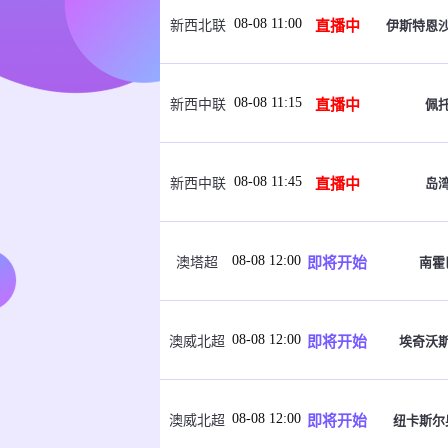
08-08 11:00
直播中
伊斯特恩
新西北联
08-08 11:15
直播中
佩
新西中联
08-08 11:45
直播中
岛
新西中联
08-08 12:00
即将开始
南霍
澳塔超
08-08 12:00
即将开始
埃奇沃
澳威北超
08-08 12:00
即将开始
纽卡斯尔
澳威北超