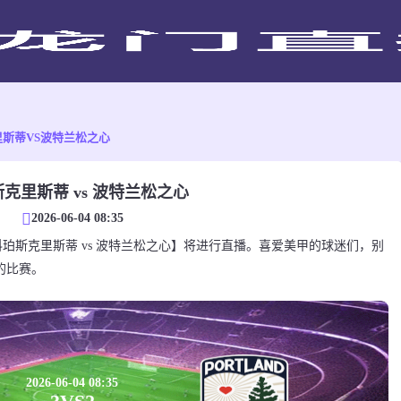
斯蒂VS波特兰松之心
克里斯蒂 vs 波特兰松之心
2026-06-04 08:35
甲对决【科珀斯克里斯蒂 vs 波特兰松之心】将进行直播。喜爱美甲的球迷们，别
的比赛。
2026-06-04 08:35