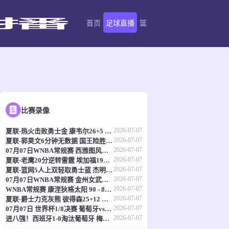
首页
足球直播
篮球直播
足球录像
足球新
比赛录像
2026-07-07
夏联-热火击败勇士金 康韦尔26+5 琼斯9中1 奥尔布里奇21+6
2026-07-07
夏联-郭昊文6分钟无数据 国王险胜雄鹿 7号秀阿卡夫22分
2026-07-07
07月07日WNBA常规赛 西雅图风暴 82 - 64 洛杉矶火花
2026-07-07
夏联-老鹰20分逆转雷霆 埃加福19+15 马拉9中3&4帽5失误
2026-07-07
夏联-篮网5人上双轻取勇士蓝 杰明23+8+5 6号秀布朗10+4
2026-07-07
07月07日WNBA常规赛 金州女武神62-49华盛顿神秘人 全场集锦
2026-07-07
WNBA常规赛 康涅狄格太阳 90 - 89 明尼苏达山猫 全场集锦
2026-07-07
夏联-爵士力克灰熊 彼得森25+12 布泽尔18+7 科沃德23分
2026-07-07
07月07日 世界杯1/8决赛 葡萄牙vs西班牙 全场录像
2026-07-07
进八强！西班牙1-0淘汰葡萄牙 梅里诺91分钟绝杀41岁C罗最后一舞