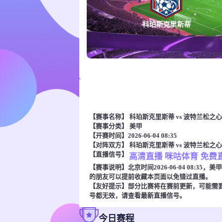
科珀斯克里斯蒂
【赛事名称】
科珀斯克里斯蒂 vs 波特兰松之心
【赛事分类】
美甲
【开赛时间】2026-06-04 08:35
【对阵双方】
科珀斯克里斯蒂 vs 波特兰松之心
【直播信号】
高清直播
咪咕体育
免费
【赛事说明】北京时间2026-06-04 08:
的朋友可以提前收藏本页面以免错过直播。
【友好提示】部分比赛将在赛前更新，可能需
号都无效，请查看最新直播信号。
今日赛程