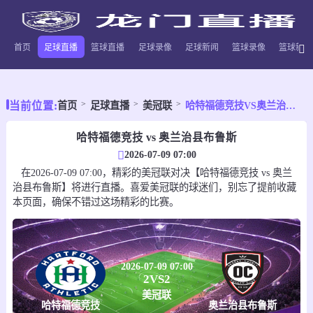
首页
足球直播
篮球直播
足球录像
足球新闻
篮球录像
篮球新闻
当前位置:
首页
足球直播
美冠联
哈特福德竞技VS奥兰治县布鲁斯
哈特福德竞技 vs 奥兰治县布鲁斯
2026-07-09 07:00
在2026-07-09 07:00，精彩的美冠联对决【哈特福德竞技 vs 奥兰
治县布鲁斯】将进行直播。喜爱美冠联的球迷们，别忘了提前收藏
本页面，确保不错过这场精彩的比赛。
2026-07-09 07:00
2
VS
2
美冠联
哈特福德竞技
奥兰治县布鲁斯