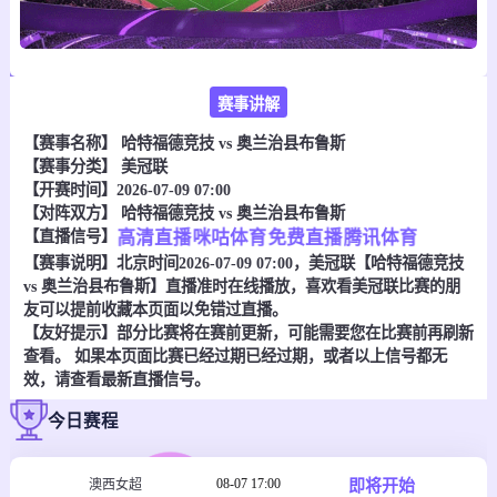
赛事讲解
【赛事名称】
哈特福德竞技 vs 奥兰治县布鲁斯
【赛事分类】
美冠联
【开赛时间】2026-07-09 07:00
【对阵双方】
哈特福德竞技 vs 奥兰治县布鲁斯
【直播信号】
高清直播
咪咕体育
免费直播
腾讯体育
【赛事说明】北京时间2026-07-09 07:00，美冠联【哈特福德竞技
vs 奥兰治县布鲁斯】直播准时在线播放，喜欢看美冠联比赛的朋
友可以提前收藏本页面以免错过直播。
【友好提示】部分比赛将在赛前更新，可能需要您在比赛前再刷新
查看。 如果本页面比赛已经过期已经过期，或者以上信号都无
效，请查看最新直播信号。
今日赛程
08-07 17:00
即将开始
澳西女超