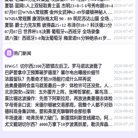
2026-07-07
夏联-篮网5人上双轻取勇士蓝 杰明23+8+5 6号秀布朗10+4
-
0
0
庆南FC
大邱FC
2026-07-07
07月07日WNBA常规赛 金州女武神62-49华盛顿神秘人 全场集锦
2026-07-07
WNBA常规赛 康涅狄格太阳 90 - 89 明尼苏达山猫 全场集锦
情报
2026-07-07
夏联-爵士力克灰熊 彼得森25+12 布泽尔18+7 科沃德23分
2026-07-07
07月07日 世界杯1/8决赛 葡萄牙vs西班牙 全场录像
2026-07-07
进八强！西班牙1-0淘汰葡萄牙 梅里诺91分钟绝杀41岁C罗最后一舞
08-07 18:30
即将开始
韩K2联
-
0
0
华城FC
首尔衣恋
热门新闻
2026-08-07
HWG！切尔西2100万欧锁左后卫，罗马诺这波稳了
情报
2026-08-07
巴萨要拿中卫预算砸罗德里？塞尔电台曝报价细节
2026-08-07
浓眉留队？先看奇才前20场能打成什么样再说
08-07 18:30
即将开始
韩K2联
2026-08-06
迪奥曼德转会皇马就差最后一步：体检许可还没批，人在等放行
2026-08-06
北京国安vs深圳：五外援齐上阵，张稀哲掌舵，塞鸟顶中锋？
-
0
0
水原三星
金海
2026-08-06
莱比锡这波操作：先签下阿斯拉尼，再放迪奥曼德去体检
2026-08-03
字母哥亲口说：米德尔顿被交易那周，我整个人都不对劲
情报
2026-08-02
德科现身集训地，要和弗里克聊聊转会那些事
2026-08-02
半场速递：哈弗茨单刀破门，新援措利斯变线建功，阿森纳2-0领先赫罗纳
08-07 18:30
即将开始
2026-07-29
韩K2联
尤文截胡切尔西？4000万拿下18岁波黑妖星，勒沃库森放人
-
0
0
龙仁FC
釜山偶像