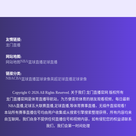
情报
08-07 18:30
即将开始
澳南超
友情链接:
-
0
0
托列斯比卡拉
西阿德莱德SC
龙门直播
情报
网站地图:
NBA
网站地图
篮球直播
足球直播
08-07 18:30
即将开始
日职联
链接分类:
NBA
CBA
篮球直播
篮球录像
英超
足球直播
足球录像
-
0
0
大阪钢巴
浦和红钻
Copyright © 2026.All Rights Reserved. 关于我们
龙门直播官网
版权所有
情报
龙门直播官网是体育直播导航站，为方便喜欢体育的朋友观看视频，每日最新
NBA直播,足球五大联赛直播,足球直播,等体育赛事直播，无插件直接观看！
08-07 19:00
即将开始
俄青联
本站所有赛事直播信号均由用户收集或从搜索引擎搜索整理获得，所有内容均来
自互联网，我们自身不提供任何直播信号和视频内容，如有侵犯您的权益请联系
-
0
0
阿尔玛兹安泰青年队
诺夫哥罗德青年队
我们，我们会第一时间处理