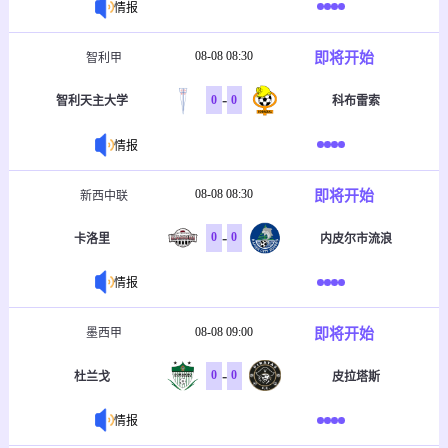
情报
08-08 08:30
即将开始
智利甲
-
0
0
智利天主大学
科布雷索
情报
08-08 08:30
即将开始
新西中联
-
0
0
卡洛里
内皮尔市流浪
情报
08-08 09:00
即将开始
墨西甲
-
0
0
杜兰戈
皮拉塔斯
情报