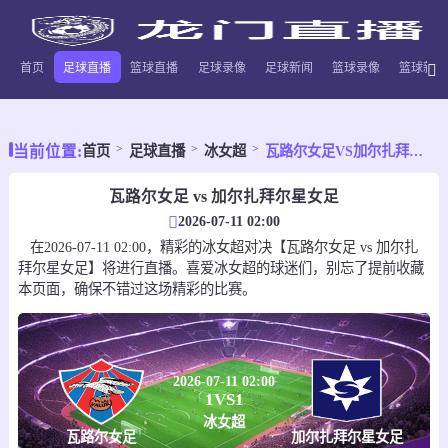
首页
足球直播
篮球直播
足球录像
足球新闻
篮球录像
篮球新闻
当前位置:
首页
足球直播
冰女超
瓦路尔女足VS加尔扎拜尔星女足
瓦路尔女足 vs 加尔扎拜尔星女足
2026-07-11 02:00
在2026-07-11 02:00，精彩的冰女超对决【瓦路尔女足 vs 加尔扎
拜尔星女足】将进行直播。喜爱冰女超的球迷们，别忘了提前收藏
本页面，确保不错过这场精彩的比赛。
2026-07-11 02:00
1
VS
1
冰女超
瓦路尔女足
加尔扎拜尔星女足