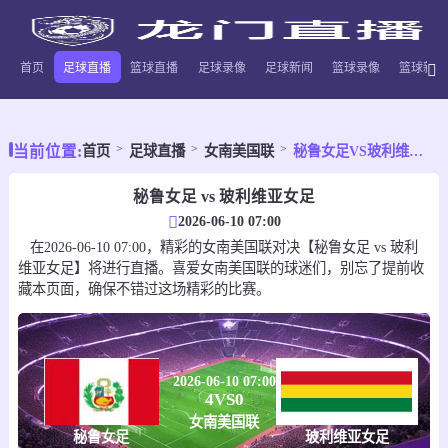
首页
足球直播
篮球直播
足球录像
足球新闻
篮球录像
篮球新闻
当前位置:
首页
足球直播
女南美国联
秘鲁女足VS玻利维亚女足
秘鲁女足 vs 玻利维亚女足
2026-06-10 07:00
在2026-06-10 07:00，精彩的女南美国联对决【秘鲁女足 vs 玻利
维亚女足】将进行直播。喜爱女南美国联的球迷们，别忘了提前收
藏本页面，确保不错过这场精彩的比赛。
2026-06-10 07:00
4
VS
0
女南美国联
秘鲁女足
玻利维亚女足