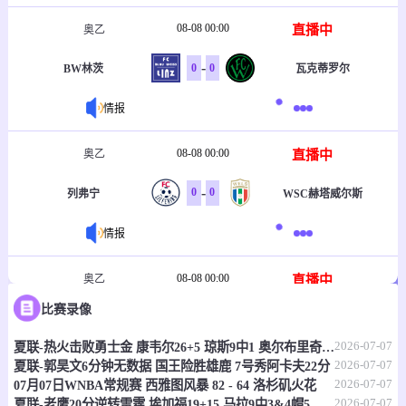
08-08 00:00
直播中
奥乙
-
0
0
BW林茨
瓦克蒂罗尔
情报
08-08 00:00
直播中
奥乙
-
0
0
列弗宁
WSC赫塔威尔斯
情报
08-08 00:00
直播中
奥乙
比赛录像
-
0
0
维也纳迅速青年队
禾斯贝治
2026-07-07
夏联-热火击败勇士金 康韦尔26+5 琼斯9中1 奥尔布里奇21+6
情报
2026-07-07
夏联-郭昊文6分钟无数据 国王险胜雄鹿 7号秀阿卡夫22分
2026-07-07
07月07日WNBA常规赛 西雅图风暴 82 - 64 洛杉矶火花
2026-07-07
08-08 00:00
夏联-老鹰20分逆转雷霆 埃加福19+15 马拉9中3&4帽5失误
直播中
奥乙