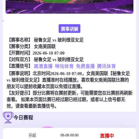
赛事讲解
【赛事名称】
秘鲁女足 vs 玻利维亚女足
【赛事分类】
女南美国联
【开赛时间】2026-06-10 07:00
【对阵双方】
秘鲁女足 vs 玻利维亚女足
【直播信号】
高清直播
咪咕体育
免费直播
腾讯体育
【赛事说明】北京时间2026-06-10 07:00，女南美国联【秘鲁女足
vs 玻利维亚女足】直播准时在线播放，喜欢看女南美国联比赛的
朋友可以提前收藏本页面以免错过直播。
【友好提示】部分比赛将在赛前更新，可能需要您在比赛前再刷新
查看。 如果本页面比赛已经过期已经过期，或者以上信号都无
效，请查看最新直播信号。
今日赛程
08-08 00:00
直播中
芬超