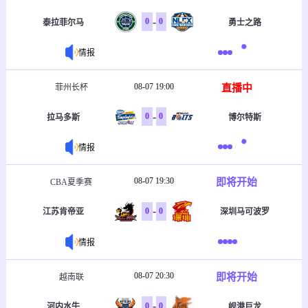
-
0
0
泰拉菲尔马
勇士之路
情报
08-07 19:00
直播中
菲州长杯
-
0
0
拉马多斯
博尔特斯
情报
08-07 19:30
即将开始
CBA夏季赛
-
0
0
江苏肯帝亚
深圳马可波罗
情报
08-07 20:30
即将开始
越南联
-
0
0
河内水牛
岘港巨龙