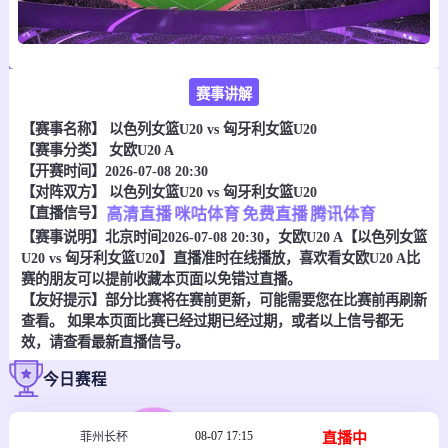
赛事讲解
【赛事名称】
以色列女篮U20 vs 匈牙利女篮U20
【赛事分类】
女欧U20 A
【开赛时间】2026-07-08 20:30
【对阵双方】
以色列女篮U20 vs 匈牙利女篮U20
【直播信号】
高清直播
咪咕体育
免费直播
腾讯体育
【赛事说明】北京时间2026-07-08 20:30，女欧U20 A【以色列女篮
U20 vs 匈牙利女篮U20】直播准时在线播放，喜欢看女欧U20 A比
赛的朋友可以提前收藏本页面以免错过直播。
【友好提示】部分比赛将在赛前更新，可能需要您在比赛前再刷新
查看。 如果本页面比赛已经过期已经过期，或者以上信号都无
效，请查看最新直播信号。
今日赛程
08-07 17:15
直播中
菲州长杯