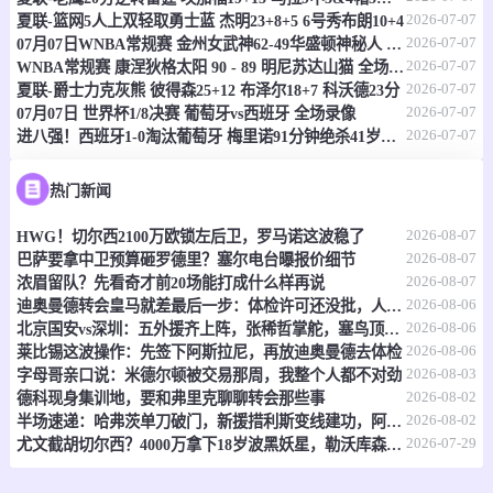
葡萄牙U16
爱尔兰U16
2026-07-07
夏联-篮网5人上双轻取勇士蓝 杰明23+8+5 6号秀布朗10+4
2026-07-07
07月07日WNBA常规赛 金州女武神62-49华盛顿神秘人 全场集锦
情报
2026-07-07
WNBA常规赛 康涅狄格太阳 90 - 89 明尼苏达山猫 全场集锦
2026-07-07
夏联-爵士力克灰熊 彼得森25+12 布泽尔18+7 科沃德23分
08-08 00:00
即将开始
欧锦U16 B
2026-07-07
07月07日 世界杯1/8决赛 葡萄牙vs西班牙 全场录像
2026-07-07
进八强！西班牙1-0淘汰葡萄牙 梅里诺91分钟绝杀41岁C罗最后一舞
-
0
0
北马其顿U16
冰岛U16
热门新闻
情报
2026-08-07
HWG！切尔西2100万欧锁左后卫，罗马诺这波稳了
08-08 00:00
即将开始
欧锦U16 B
2026-08-07
巴萨要拿中卫预算砸罗德里？塞尔电台曝报价细节
2026-08-07
浓眉留队？先看奇才前20场能打成什么样再说
-
0
0
2026-08-06
克罗地亚U16
塞浦路斯U16
迪奥曼德转会皇马就差最后一步：体检许可还没批，人在等放行
2026-08-06
北京国安vs深圳：五外援齐上阵，张稀哲掌舵，塞鸟顶中锋？
2026-08-06
莱比锡这波操作：先签下阿斯拉尼，再放迪奥曼德去体检
情报
2026-08-03
字母哥亲口说：米德尔顿被交易那周，我整个人都不对劲
2026-08-02
德科现身集训地，要和弗里克聊聊转会那些事
08-08 00:00
即将开始
欧锦U16 B
2026-08-02
半场速递：哈弗茨单刀破门，新援措利斯变线建功，阿森纳2-0领先赫罗纳
2026-07-29
尤文截胡切尔西？4000万拿下18岁波黑妖星，勒沃库森放人
-
0
0
乌克兰U16
瑞士U16