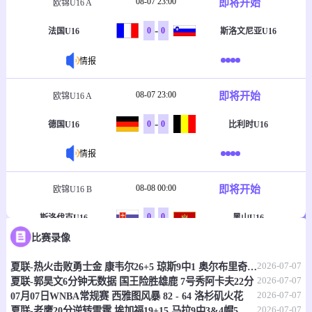
08-07 23:00
即将开始
欧锦U16 A
-
0
0
法国U16
斯洛文尼亚U16
情报
08-07 23:00
即将开始
欧锦U16 A
-
0
0
德国U16
比利时U16
情报
08-08 00:00
即将开始
欧锦U16 B
-
0
0
斯洛伐克U16
黑山U16
比赛录像
情报
2026-07-07
夏联-热火击败勇士金 康韦尔26+5 琼斯9中1 奥尔布里奇21+6
2026-07-07
夏联-郭昊文6分钟无数据 国王险胜雄鹿 7号秀阿卡夫22分
08-08 00:00
即将开始
欧锦U16 B
2026-07-07
07月07日WNBA常规赛 西雅图风暴 82 - 64 洛杉矶火花
2026-07-07
夏联-老鹰20分逆转雷霆 埃加福19+15 马拉9中3&4帽5失误
-
0
0