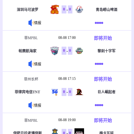
-
0
0
深圳马可波罗
青岛崂山啤酒
情报
08-08 17:00
即将开始
菲MPBL
-
0
0
帕赛航海家
黎刹十字军
情报
08-08 17:15
即将开始
菲州长杯
-
0
0
菲律宾电信TNT
巨人崛起者
情报
08-08 19:00
即将开始
菲MPBL
-
0
0
伊萨贝拉考博伊斯
梅卡瓦延