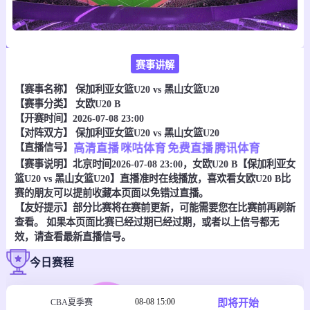
赛事讲解
【赛事名称】
保加利亚女篮U20 vs 黑山女篮U20
【赛事分类】
女欧U20 B
【开赛时间】2026-07-08 23:00
【对阵双方】
保加利亚女篮U20 vs 黑山女篮U20
【直播信号】
高清直播
咪咕体育
免费直播
腾讯体育
【赛事说明】北京时间2026-07-08 23:00，女欧U20 B【保加利亚女
篮U20 vs 黑山女篮U20】直播准时在线播放，喜欢看女欧U20 B比
赛的朋友可以提前收藏本页面以免错过直播。
【友好提示】部分比赛将在赛前更新，可能需要您在比赛前再刷新
查看。 如果本页面比赛已经过期已经过期，或者以上信号都无
效，请查看最新直播信号。
今日赛程
08-08 15:00
即将开始
CBA夏季赛