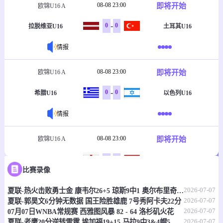
08-08 23:00
即将开始
欧锦U16 A
-
0
0
土耳其U16
拉脱维亚U16
情报
08-08 23:00
即将开始
欧锦U16 A
-
0
0
希腊U16
以色列U16
情报
08-08 23:00
即将开始
欧锦U16 A
-
0
0
格鲁吉亚U16
西班牙U16
比赛录像
情报
2026-07-07
夏联-热火击败勇士金 康韦尔26+5 琼斯9中1 奥尔布里奇21+6
2026-07-07
夏联-郭昊文6分钟无数据 国王险胜雄鹿 7号秀阿卡夫22分
08-08 23:00
即将开始
欧锦U16 A
2026-07-07
07月07日WNBA常规赛 西雅图风暴 82 - 64 洛杉矶火花
2026-07-07
夏联-老鹰20分逆转雷霆 埃加福19+15 马拉9中3&4帽5失误