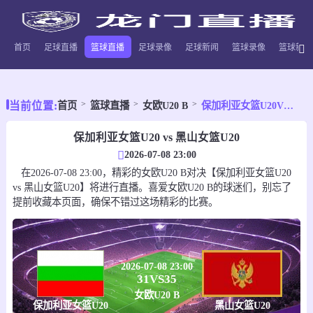
首页
足球直播
篮球直播
足球录像
足球新闻
篮球录像
篮球新闻
当前位置:
首页
篮球直播
女欧U20 B
保加利亚女篮U20VS黑山女篮U20
保加利亚女篮U20 vs 黑山女篮U20
2026-07-08 23:00
在2026-07-08 23:00，精彩的女欧U20 B对决【保加利亚女篮U20
vs 黑山女篮U20】将进行直播。喜爱女欧U20 B的球迷们，别忘了
提前收藏本页面，确保不错过这场精彩的比赛。
2026-07-08 23:00
31
VS
35
女欧U20 B
保加利亚女篮U20
黑山女篮U20