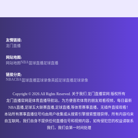
情报
08-09 00:00
即将开始
欧锦U16 B
-
0
0
克罗地亚U16
北马其顿U16
友情链接:
龙门直播
情报
网站地图:
NBA
网站地图
篮球直播
足球直播
08-09 00:00
即将开始
欧锦U16 B
链接分类:
-
0
0
塞浦路斯U16
乌克兰U16
NBA
CBA
篮球直播
篮球录像
英超
足球直播
足球录像
情报
Copyright © 2026.All Rights Reserved. 关于我们
龙门直播官网
版权所有
龙门直播官网是体育直播导航站，为方便喜欢体育的朋友观看视频，每日最新
08-09 00:00
即将开始
欧锦U16 B
NBA直播,足球五大联赛直播,足球直播,等体育赛事直播，无插件直接观看！
本站所有赛事直播信号均由用户收集或从搜索引擎搜索整理获得，所有内容均来
-
0
0
瑞士U16
冰岛U16
自互联网，我们自身不提供任何直播信号和视频内容，如有侵犯您的权益请联系
我们，我们会第一时间处理
情报