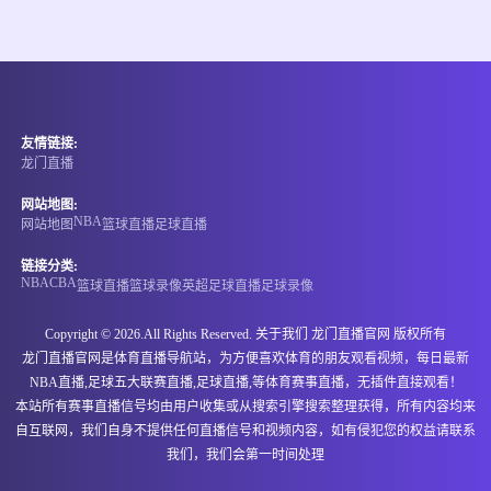
情报
08-07 18:30
即将开始
澳南超
友情链接:
-
0
0
托列斯比卡拉
西阿德莱德SC
龙门直播
情报
网站地图:
NBA
网站地图
篮球直播
足球直播
08-07 18:30
即将开始
日职联
链接分类:
NBA
CBA
篮球直播
篮球录像
英超
足球直播
足球录像
-
0
0
大阪钢巴
浦和红钻
Copyright © 2026.All Rights Reserved. 关于我们
龙门直播官网
版权所有
情报
龙门直播官网是体育直播导航站，为方便喜欢体育的朋友观看视频，每日最新
NBA直播,足球五大联赛直播,足球直播,等体育赛事直播，无插件直接观看！
08-07 19:00
即将开始
俄青联
本站所有赛事直播信号均由用户收集或从搜索引擎搜索整理获得，所有内容均来
自互联网，我们自身不提供任何直播信号和视频内容，如有侵犯您的权益请联系
-
0
0
阿尔玛兹安泰青年队
诺夫哥罗德青年队
我们，我们会第一时间处理