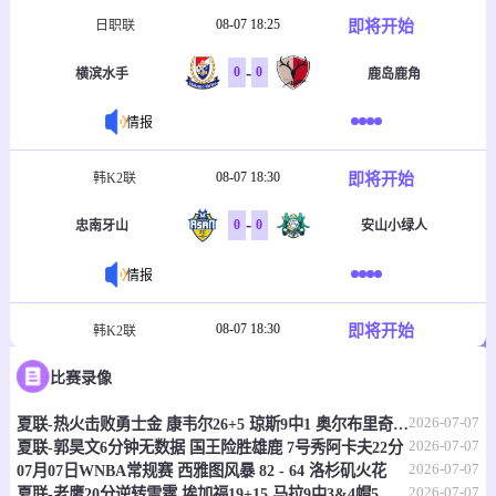
08-07 18:25
即将开始
日职联
-
0
0
横滨水手
鹿岛鹿角
情报
08-07 18:30
即将开始
韩K2联
-
0
0
忠南牙山
安山小绿人
情报
08-07 18:30
即将开始
韩K2联
-
0
0
比赛录像
金浦市民
忠北清州
2026-07-07
夏联-热火击败勇士金 康韦尔26+5 琼斯9中1 奥尔布里奇21+6
情报
2026-07-07
夏联-郭昊文6分钟无数据 国王险胜雄鹿 7号秀阿卡夫22分
2026-07-07
07月07日WNBA常规赛 西雅图风暴 82 - 64 洛杉矶火花
08-07 18:30
即将开始
韩K2联
2026-07-07
夏联-老鹰20分逆转雷霆 埃加福19+15 马拉9中3&4帽5失误